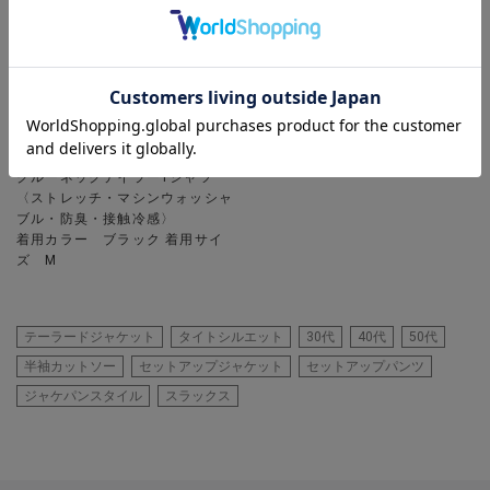
UNION STATION
クルーネックテイラーTシャツ
〈ストレッチ・マシンウォッシャ
ブル・防臭・接触冷感〉
着用カラー ブラック 着用サイ
ズ M
テーラードジャケット
タイトシルエット
30代
40代
50代
半袖カットソー
セットアップジャケット
セットアップパンツ
ジャケパンスタイル
スラックス