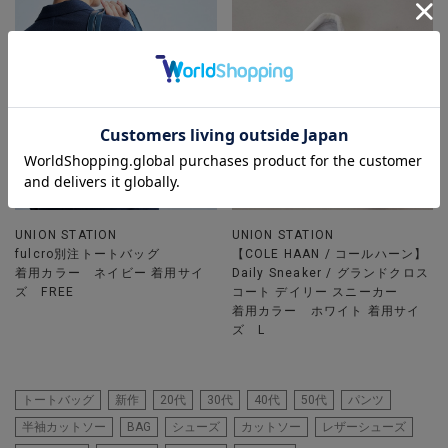
UNION STATION
UNION STATION
fulcro別注トートバッグ
【COLE HAAN / コールハーン】
着用カラー ネイビー 着用サイ
Daily Sneaker / グランドクロス
ズ FREE
コート デイリー スニーカー
着用カラー ホワイト 着用サイ
ズ L
トートバッグ
新作
20代
30代
40代
50代
パンツ
半袖カットソー
BAG
シューズ
カットソー
レザーシューズ