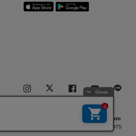
COPYRIGHT(C) BIGI CO.,LTD.ALL RIGHTS RESERVED.