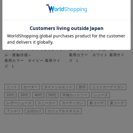
UNION STATION
UNION STATION
【セットアップ対応】プリントポ
【COLE HAAN / コールハーン】
ンチスリムイージースラックス＜
Daily Sneaker / グランドクロス
ストレッチ・ハンドウォッシャブ
コート デイリー スニーカー
ル・接触冷感＞
着用カラー ホワイト 着用サイ
着用カラー ネイビー 着用サイ
ズ L
ズ L
ニット
セーター
タイトシルエット
新作
ニットカーデイガン
20代
30代
40代
50代
半袖カットソー
シューズ
レザーシューズ
スニーカー
カーディガン
春コーデ
夏コーデ
Ｔシャツ
お出かけ
カジュアルスタイル