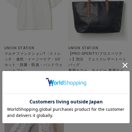
UNION STATION
UNION STATION
マルチファンクションT〈ストレ
【PRO-SPERITY/プロスペリテ
ッチ・速乾・イージーケア・UV
ィ】別注 フェイクレザートート
カット・防菌・防臭・ハンドウォ
バッグ
ッシャブル〉
着用カラー ネイビー 着用サイ
着用カラー ホワイト 着用サイ
ズ FREE
ズ L