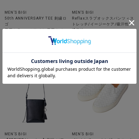
MEN’S BIGI
MEN’S BIGI
50th ANNIVERSARY TEE 刺繍ロ
Reflaxスラブオックスパンツ＜ス
ゴ
トレッチ/イージーケア/吸汗性/
着用カラー ホワイト 着用サイ
通気性＞
ズ 3（L）
着用カラー グレー 着用サイ
ズ 2（M）
MEN’S BIGI
MEN’S BIGI