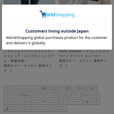
UNION STATION
UNION STATION
【セットアップ対応】プリントポ
【COLE HAAN / コールハーン】
ンチスリムイージースラックス＜
Daily Sneaker / グランドクロス
ストレッチ・ハンドウォッシャブ
コート デイリー スニーカー
ル・接触冷感＞
着用カラー ホワイト 着用サイ
着用カラー ネイビー 着用サイ
ズ L
ズ L
テーラードジャケット
新作
20代
30代
40代
50代
パンツ
半袖カットソー
シューズ
セットアップジャケット
ジャケパンスタイル
レザーシューズ
スニーカー
春コーデ
夏コーデ
カットジャケット
Ｔシャツ