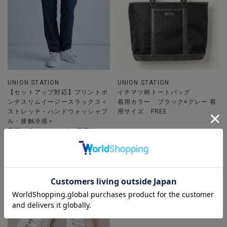
UNION STATION
UNION STATION
【セットアップ対応】プリントポ
イチマツ柄トートバッグ
ンチスリムイージースラックス＜
着用カラー ブラック×グレー 着
ストレッチ・ハンドウォッシャブ
用サイズ FREE
ル・接触冷感＞
着用カラー ネイビー 着用サイ
ズ L