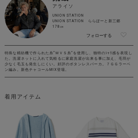
アライソ
UNION STATION
UNION STATION ららぽーと新三郷
178㎝
フォローする
特殊な精紡機で作られた糸”ＭＶＳ糸”を使用し、独特のｼｬﾘ感を表現し
た。洗濯ネットに入れて気軽るに家庭洗濯が出来る事に加え、毛羽が
少なく毛玉も発生しにくい。好評のボタンレスパーカ。７ＧＧラーベ
ン編み。新色チャコールMIX登場。
着用アイテム