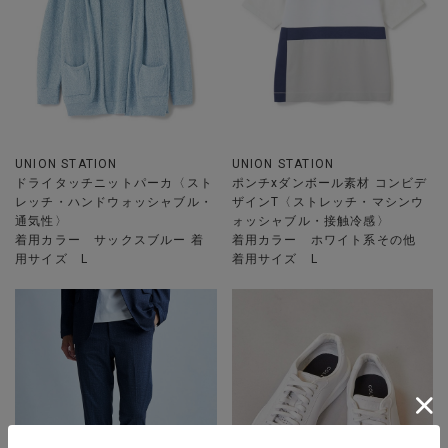
UNION STATION
UNION STATION
ドライタッチニットパーカ〈スト
ポンチxダンボール素材 コンビデ
レッチ・ハンドウォッシャブル・
ザインT〈ストレッチ・マシンウ
通気性〉
ォッシャブル・接触冷感〉
着用カラー サックスブルー 着
着用カラー ホワイト系その他
用サイズ L
着用サイズ L