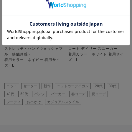
UNION STATION
UNION STATION
【セットアップ対応】プリントポ
【COLE HAAN / コールハーン】
ンチスリムイージースラックス＜
Daily Sneaker / グランドクロス
ストレッチ・ハンドウォッシャブ
コート デイリー スニーカー
ル・接触冷感＞
着用カラー ホワイト 着用サイ
着用カラー ネイビー 着用サイ
ズ L
ズ L
ニット
セーター
新作
ニットカーデイガン
20代
30代
40代
50代
パンツ
パーカー
春コーデ
夏コーデ
フーディ
お出かけ
カジュアルスタイル