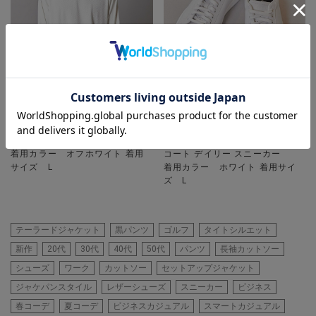
UNION STATION
UNION STATION
【速乾・抗菌」】スクエアジャガ
【COLE HAAN / コールハーン】
ードクルーネックロンＴ
Daily Sneaker / グランドクロス
着用カラー オフホワイト 着用
コート デイリー スニーカー
サイズ L
着用カラー ホワイト 着用サイ
ズ L
テーラードジャケット
黒パンツ
ゴルフ
タイトシルエット
新作
20代
30代
40代
50代
パンツ
長袖カットソー
シューズ
ワーク
カットソー
セットアップジャケット
ジャケパンスタイル
レザーシューズ
スニーカー
ビジネス
春コーデ
夏コーデ
ビジネスカジュアル
スマートカジュアル