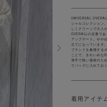
UNIVERSAL O
シャルコレクション
しくクリーンで大人が
OVERALLの定番
アップデート。やや
立てになっています
ブランドを象徴する
ことで、きれいめな
薄手で軽い素材のた
てバッグに入れてお
着用アイテ