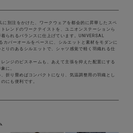
VERALLに別注をかけた、ワークウェアを都会的に昇華したスペ
。トレンドのワークテイストを、ユニオンステーションら
着られるバランスに仕上げています。UNIVERSAL
であるカバーオールをベースに、シルエットと素材をモダンに
ゆとりのあるシルエットで、シャツ感覚で軽く羽織れる仕
。
オレンジのピスネームも、あえて主張を抑えた配置にする
印象に。
め、折り畳めばコンパクトになり、気温調整用の羽織とし
くのにも便利です。
ム