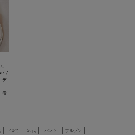
ール
r /
 デ
 着
代
40代
50代
パンツ
ブルゾン