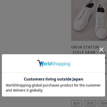
UNION STATION
【COLE HAAN / コ
ハーン】Daily Sneake
グランドクロスコート
イリー スニーカー
着用カラー ホワイト
用サイズ L
新作
20代
30