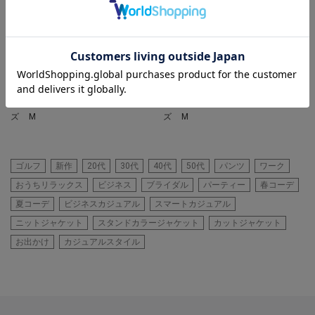
UNION STATION
UNION STATION
ハイパーストレッチヘリンボンパ
【COLE HAAN/コールハーン】グ
ンツ【サイズ S-4L展開】 ※大
ランドプロ トップスピンスニー
きいサイズ有
カー
着用カラー ベージュ 着用サイ
着用カラー ホワイト 着用サイ
ズ M
ズ M
ゴルフ
新作
20代
30代
40代
50代
パンツ
ワーク
おうちリラックス
ビジネス
ブライダル
パーティー
春コーデ
夏コーデ
ビジネスカジュアル
スマートカジュアル
ニットジャケット
スタンドカラージャケット
カットジャケット
お出かけ
カジュアルスタイル