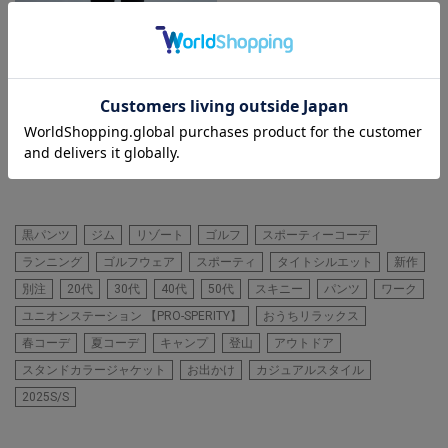
UNION STATION
PRO-SPERITYジョガーパンツ
着用カラー ブラック 着用サイ
ズ L
黒パンツ
ジム
リゾート
ゴルフ
スポーティーコーデ
ランニング
ゴルフウェア
スポーティ
タイトシルエット
新作
別注
20代
30代
40代
50代
スキニー
パンツ
ワーク
ユニオンステーション 【PRO-SPERITY】
おうちリラックス
春コーデ
夏コーデ
キャンプ
登山
アウトドア
スタンドカラージャケット
お出かけ
カジュアルスタイル
2025S/S