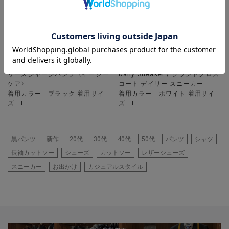
UNION STATION
UNION STATION
【セットアップ対応】センターク
【COLE HAAN / コールハーン】
リースジャージパンツ〈イージー
Daily Sneaker / グランドクロス
ケア〉
コート デイリー スニーカー
着用カラー ブラック 着用サイ
着用カラー ホワイト 着用サイ
ズ L
ズ L
黒パンツ
新作
20代
30代
40代
50代
パンツ
シャツ
長袖カットソー
シューズ
カットソー
レザーシューズ
スニーカー
お出かけ
カジュアルスタイル