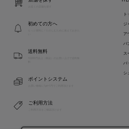
お近くの店舗を探す
ト
初めての方へ
ジ
もっと便利に！たのしむために覚えておきた
ア
い
パ
送料無料
ス
10,000円以上（税込）のお買い上げで送料無
料
バ
シ
ポイントシステム
お買い物毎に1pt=1円でご利用頂けます
ご利用方法
ご利用方法をご確認頂けます