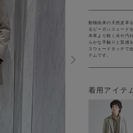
動物由来の天然皮革
るビーガンスェードをU
本革より軽く水や汚
らかな手触りと質感
スウェードタッチで
テムです。
着用アイテ