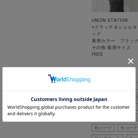
UNION STATION
>クラッチ＆ショルダ
ッグ
着用カラー ブラッ
その他 着用サイズ
FREE
チェスターコート
50代
パンツ
カットソー
セット
レザーシューズ
ス
秋コーデ
冬コーデ