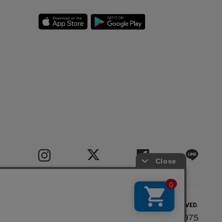
COPYRIGHT(C) BIGI CO.,LTD.ALL RIGHTS RESERVED.