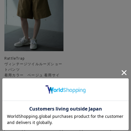
RattleTrap
ヴィンテージツイルルーズショー
トパンツ
着用カラー ベージュ 着用サイ
ズ M
ベージュ チノパン
キャメル
雨の日
海
リゾート
カジュアル
ストリート系
ビッグシルエット
別注
半袖カットソー
ワイドシルエット
オーバーサイズ
黒
キャンプ
登山
アウトドア
ブラウン
Ｔシャツ
コットン