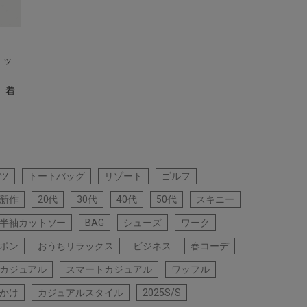
リッ
 着
ツ
トートバッグ
リゾート
ゴルフ
新作
20代
30代
40代
50代
スキニー
半袖カットソー
BAG
シューズ
ワーク
ポン
おうちリラックス
ビジネス
春コーデ
カジュアル
スマートカジュアル
ワッフル
かけ
カジュアルスタイル
2025S/S