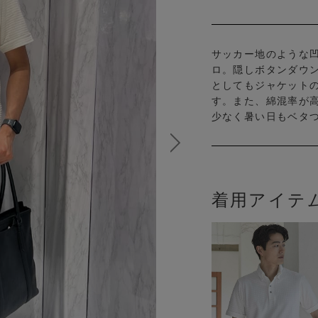
サッカー地のような
ロ。隠しボタンダウ
としてもジャケット
す。また、綿混率が
少なく暑い日もベタ
着用アイテ