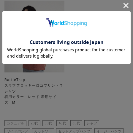
RattleTrap
スラブフロッキーロゴプリントＴ
シャツ
着用カラー レッド 着用サイ
ズ M
カジュアル
20代
30代
40代
50代
シャツ
ワイドパンツ
カットソー
セットアップパンツ
イージーパンツ