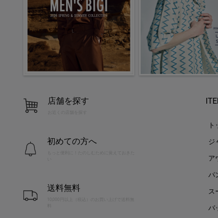
店舗を探す
IT
お近くの店舗を探す
ト
初めての方へ
ジ
もっと便利に！たのしむために覚えておきた
ア
い
パ
送料無料
ス
10,000円以上（税込）のお買い上げで送料無
料
バ