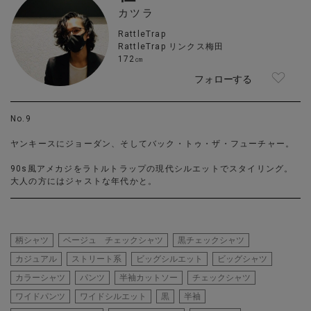
カツラ
RattleTrap
RattleTrap リンクス梅田
172㎝
フォローする
No.9
ヤンキースにジョーダン、そしてバック・トゥ・ザ・フューチャー。
90s風アメカジをラトルトラップの現代シルエットでスタイリング。
大人の方にはジャストな年代かと。
柄シャツ
ベージュ チェックシャツ
黒チェックシャツ
カジュアル
ストリート系
ビッグシルエット
ビッグシャツ
カラーシャツ
パンツ
半袖カットソー
チェックシャツ
ワイドパンツ
ワイドシルエット
黒
半袖