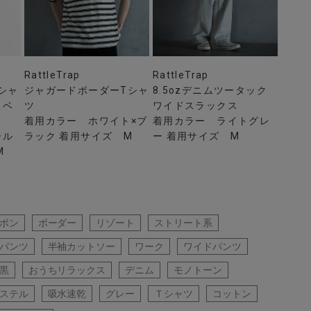
RattleTrap
RattleTrap
ッシャ
ジャガードボーダーTシャ
8.5ozデニムツータック
タベ
ツ
ワイドスラックス
着用カラー ホワイト×ブ
着用カラー ライトグレ
ール
ラック 着用サイズ M
ー 着用サイズ M
M
ボン
ボーダー
リゾート
ストリート系
パンツ
半袖カットソー
ワーク
ワイドパンツ
黒
おうちリラックス
デニム
モノトーン
ステル
吸水速乾
グレー
Ｔシャツ
コットン