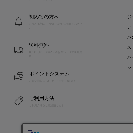
ト
初めての方へ
ジ
もっと便利に！たのしむために覚えておきた
ア
い
パ
送料無料
ス
10,000円以上（税込）のお買い上げで送料無
料
バ
シ
ポイントシステム
お買い物毎に1pt=1円でご利用頂けます
ご利用方法
ご利用方法をご確認頂けます