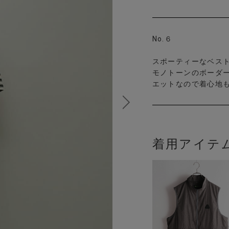
No.６
スポーティーなベス
モノトーンのボーダ
エットなので着心地
着用アイテ