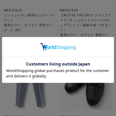
MEN’S BIGI
MEN’S BIGI
コットンリネン楊柳サッカージャ
【ACTIVE TAILOR/アクティブテ
ケット
イラー】シルケットスムースVネ
着用カラー ネイビー 着用サイ
ックTシャツ＜接触冷感 / UVカッ
ズ 2（M）
ト＞
着用カラー ホワイト 着用サイ
ズ 2（M）