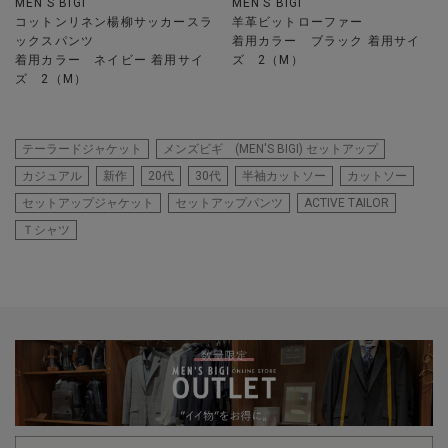
MEN’S BIGI
MEN’S BIGI
コットンリネン楊柳サッカースラ
羊革ビットローファー
ックスパンツ
着用カラー ブラック 着用サイ
着用カラー ネイビー 着用サイ
ズ 2（M）
ズ 2（M）
テーラードジャケット
メンズビギ (MEN'S BIGI) セットアップ
カジュアル
新作
20代
30代
半袖カットソー
カットソー
セットアップジャケット
セットアップパンツ
ACTIVE TAILOR
Ｔシャツ