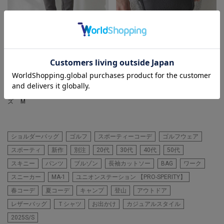
UNION STATION
UNION STATION
『プロスペリティ』コラボストレ
ミニショルダーバッグ / カメラバ
ッチポンチジャガードジョガーパ
ッグ
ンツ
着用カラー ブラック 着用サイ
着用カラー グレー 着用サイ
ズ FREE
ズ M
ショルダーバッグ
ゴルフ
スポーティーコーデ
ゴルフウェア
スポーティ
新作
別注
20代
30代
40代
50代
スキニー
パンツ
ブルゾン
長袖カットソー
BAG
ワーク
スニーカー
MA-1
ユニオンステーション 【PRO-SPERITY】
春コーデ
夏コーデ
キャンプ
登山
アウトドア
レザーバッグ
Ｔシャツ
お出かけ
カジュアルスタイル
2025S/S