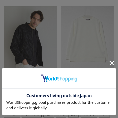
RattleTrap
RattleTrap
フェザージャガードジャージボン
クレイジージャガードロングスリ
バージャケット
ーブTシャツ
着用カラー ブラック 着用サイ
着用カラー ホワイト 着用サイ
ズ M
ズ M
アウター
カジュアル
20代
30代
40代
ブルゾン
MA-1