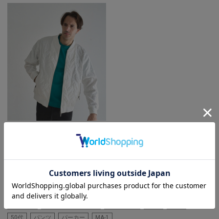
RattleTrap
フェザージャガードジャージボン
バージャケット
着用カラー ホワイト 着用サイ
ズ M
アウター
スポーティーコーデ
カジュアル
30代
40代
50代
パンツ
パーカー
MA-1