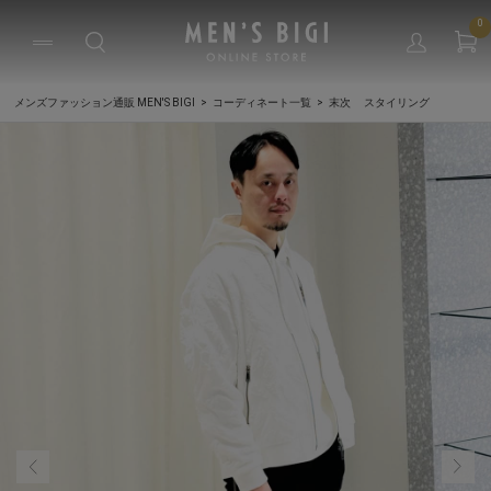
0
メンズファッション通販 MEN'S BIGI
コーディネート一覧
末次 スタイリング