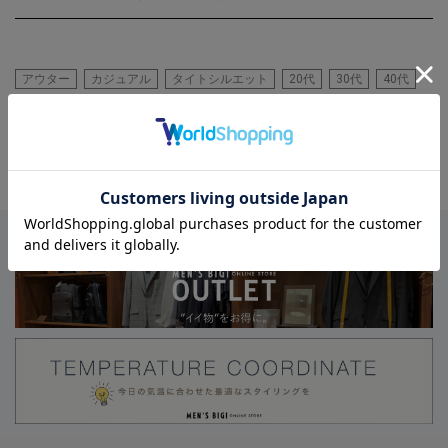
アウター
カジュアル
タイトシルエット
20代
30代
40代
50代
パンツ
ブルゾン
長袖カットソー
カットソー
MA-1
チェック柄