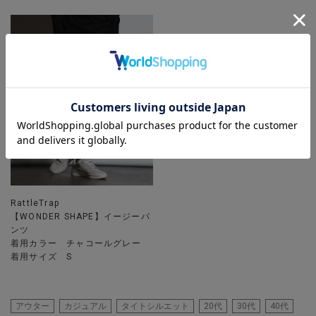
RattleTrap
【WONDER SHAPE】イージーパ
ンツ
着用カラー チャコールグレー
着用サイズ S
アウター
カジュアル
タイトシルエット
20代
30代
40代