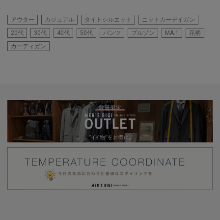
アウター
カジュアル
タイトシルエット
ニットカーデイガン
20代
30代
40代
50代
パンツ
ブルゾン
MA-1
花柄
カーディガン