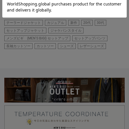
ズ 2
テーラードジャケット
カジュアル
新作
20代
30代
セットアップジャケット
ジャケパンスタイル
メンズビギ (MEN'S BIGI) セットアップ
セットアップパンツ
長袖カットソー
カットソー
シューズ
レザーシューズ