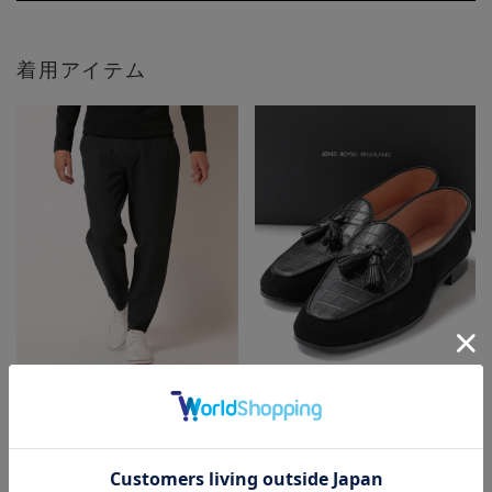
着用アイテム
MEN’S BIGI
MEN’S BIGI
ポリエステルエアリードッツイー
<42ND ROYAL HIGHLAND(フォ
ジーパンツ
ーティセカンドロイヤルハイラン
着用カラー ブラック 着用サイ
ド)>別注 タッセルローファー
ズ 2（M）
着用カラー ブラック 着用サイ