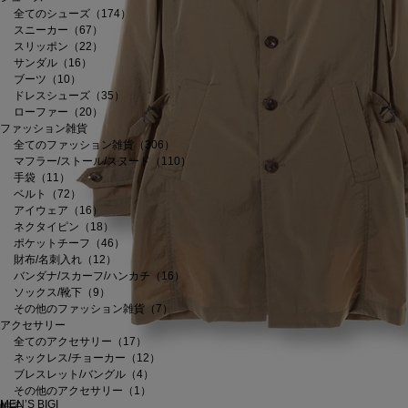
全てのシューズ（174）
スニーカー（67）
スリッポン（22）
サンダル（16）
ブーツ（10）
ドレスシューズ（35）
ローファー（20）
ファッション雑貨
全てのファッション雑貨（306）
マフラー/ストール/スヌード（110）
手袋（11）
ベルト（72）
アイウェア（16）
ネクタイピン（18）
ポケットチーフ（46）
財布/名刺入れ（12）
バンダナ/スカーフ/ハンカチ（16）
ソックス/靴下（9）
その他のファッション雑貨（7）
アクセサリー
全てのアクセサリー（17）
ネックレス/チョーカー（12）
ブレスレット/バングル（4）
その他のアクセサリー（1）
MEN’S BIGI
帽子