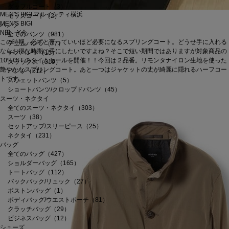
ダッフルコート（3）
MEN'S BIGI マルイシティ横浜
モッズコート（2）
MEN'S BIGI
パンツ
N田 Y介
全てのパンツ（981）
この時期、必ずと言っていいほど必要になるスプリングコート。どうせ手に入れる
デニムパンツ（77）
ならお得な時期に手にしたいですよね？そこで短い期間ではありますが対象商品の
チノパンツ（15）
10%OFFのタイムセールを開催！！今回は２品番。リモンタナイロン生地を使った
スラックス（319）
艶やかなスプリングコート。あと一つはジャケットの丈が綺麗に隠れるハーフコー
パンツ（512）
トです。
スウェットパンツ（5）
ショートパンツ/クロップドパンツ（45）
スーツ・ネクタイ
全てのスーツ・ネクタイ（303）
スーツ（38）
セットアップ/スリーピース（25）
ネクタイ（231）
バッグ
全てのバッグ（427）
ショルダーバッグ（165）
トートバッグ（112）
バックパック/リュック（27）
ボストンバッグ（1）
ボディバッグ/ウエストポーチ（81）
クラッチバッグ（29）
ビジネスバッグ（12）
シューズ