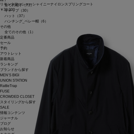
リモンタワッシャーシャイニーナイロンスプリングコート
全ての帽子（73）
￥39,000
キャップ（30）
ハット（37）
ハンチング_ベレー帽（6）
その他
全てのその他（1）
定番商品
セール
予約
アウトレット
新着商品
ランキング
ブランドから探す
MEN’S BIGI
UNION STATION
RattleTrap
FUSE
CROWDED CLOSET
スタイリングから探す
SALE
情報コンテンツ
ジャーナル
ブログ
お知らせ