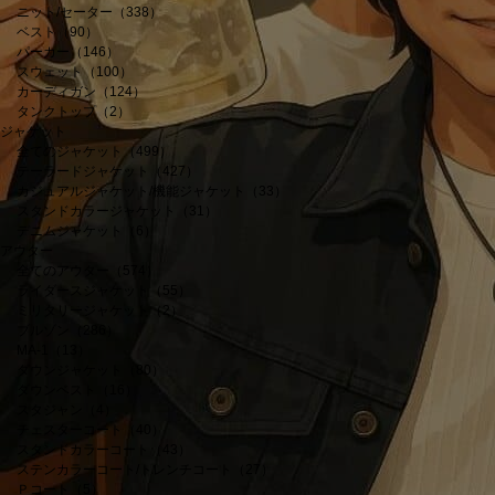
ニット/セーター（338）
ベスト（90）
パーカー（146）
スウェット（100）
カーディガン（124）
タンクトップ（2）
ジャケット
全てのジャケット（499）
テーラードジャケット（427）
カジュアルジャケット/機能ジャケット（33）
スタンドカラージャケット（31）
デニムジャケット（6）
アウター
全てのアウター（574）
ライダースジャケット（55）
ミリタリージャケット（2）
ブルゾン（286）
MA-1（13）
ダウンジャケット（80）
ダウンベスト（16）
スタジャン（4）
チェスターコート（40）
スタンドカラーコート（43）
ステンカラーコート/トレンチコート（27）
Ｐコート（5）