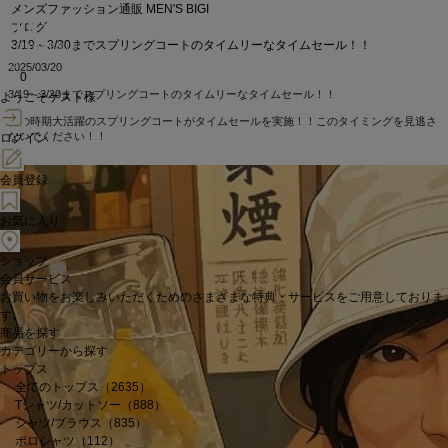
メンズファッション通販 MEN'S BIGI
ブログ
3/19～3/30までスプリングコートのタイムリーなタイムセール！！
2025/03/20
0
3/19～3/30までスプリングコートのタイムリーなタイムセール！！
ようこそゲスト様
この時期大活躍のスプリングコートがタイムセールを実施！！このタイミングを見逃さ
ないでください！！
ログイン
会員登録
お気に入り
ショップ
会員サービス
お買い物をお楽しみいただくためのさまざまな特典・サービスをご用意しておりま
す。
商品を探す
カテゴリーから探す
トップス
全てのトップス（2635）
Tシャツ/カットソー（888）
シャツ/ブラウス（835）
ポロシャツ（112）