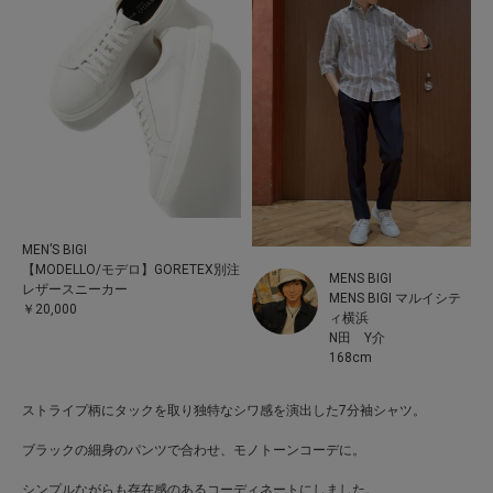
MEN’S BIGI
【MODELLO/モデロ】GORETEX別注
MENS BIGI
レザースニーカー
MENS BIGI マルイシテ
￥20,000
ィ横浜
N田 Y介
168cm
ストライプ柄にタックを取り独特なシワ感を演出した7分袖シャツ。
ブラックの細身のパンツで合わせ、モノトーンコーデに。
シンプルながらも存在感のあるコーディネートにしました。