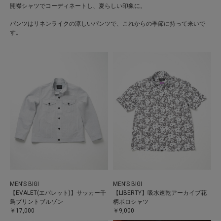
開襟シャツでコーディネートし、夏らしい印象に。
パンツはリネンライクの涼しいパンツで、これからの季節に持って来いで
す。
MEN’S BIGI
MEN’S BIGI
【EVALET(エバレット)】サッカー千
【LIBERTY】吸水速乾アーカイブ花
鳥プリントブルゾン
柄ポロシャツ
￥17,000
￥9,000