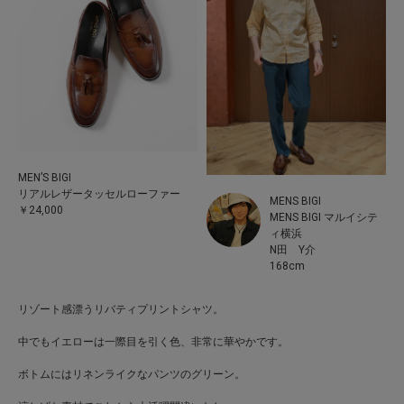
MEN’S BIGI
リアルレザータッセルローファー
MENS BIGI
￥24,000
MENS BIGI マルイシテ
ィ横浜
N田 Y介
168cm
リゾート感漂うリバティプリントシャツ。
中でもイエローは一際目を引く色、非常に華やかです。
ボトムにはリネンライクなパンツのグリーン。