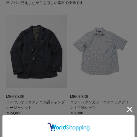
チノパン見えしながらも涼しい素材で快適です。
MEN’S BIGI
MEN’S BIGI
ロイヤルオックスデニム調シャンブ
コットンダンガリーエスニックプリ
レージャケット
ント半袖シャツ
￥24,000
￥9,000