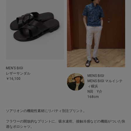
MEN’S BIGI
レザーサンダル
MENS BIGI
￥16,100
MENS BIGI マルイシテ
ィ横浜
N田 Y介
168cm
ソアリオンの機能性素材にリバティ別注プリント。
フラワーの開放的なプリントに、吸水速乾、接触冷感などの機能がついた快
適なポロシャツ。