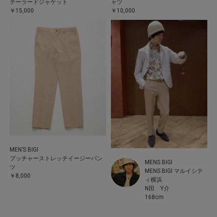
テーラードジャケット
ャツ
￥15,000
￥10,000
MEN’S BIGI
ブッチャーストレッチイージーパン
MENS BIGI
ツ
MENS BIGI マルイシテ
￥8,000
ィ横浜
N田 Y介
168cm