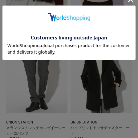
UNION STATION
UNION STATION
畦編みドライバーズニット/ジップア
ワッフル編みハーフジップニット
ップニット
￥4,500
￥5,000
UNION STATION
UNION STATION
メランジストレッチカルゼイージー
ハイブリッドモッサチェスターコー
カーゴパンツ
ト