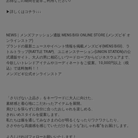
お得なこの期間を是非ご利用ください♪
▶詳しくはコチラ↓↓↓
NEWS｜メンズファッション通販 MENS BIGI ONLINE STORE (メンズビギ オ
ンラインストア)
ブランドの最新ニュースやイベント情報を掲載メンズビギ(MENS BIGI)、ラ
トルトラップ(RATTLE TRAP)、ユニオンステーション(UNION STATION)の公
式通販サイト。大人の男に相応しいワードローブからビジネスウェアまで、
今欲しいトレンドアイテムやコーディネートをご提案。10,000円以上（税
込）で送料無料！！
メンズビギ公式オンラインストア
「さりげない上品さ」をキーワードに大人に向けた、
素材感と着心地にこだわったアイテムを展開。
肩ひじを張らずに自分に合ったおしゃれを楽しめる、
きれいめスタイルを提案します。
私たちは服を通してみなさまの心が明るくなったりワクワクしたり、
ささやかな高揚感を感じていただけるような”おしゃれ着”をお届けします。
よろしければフォローお願いいたします！