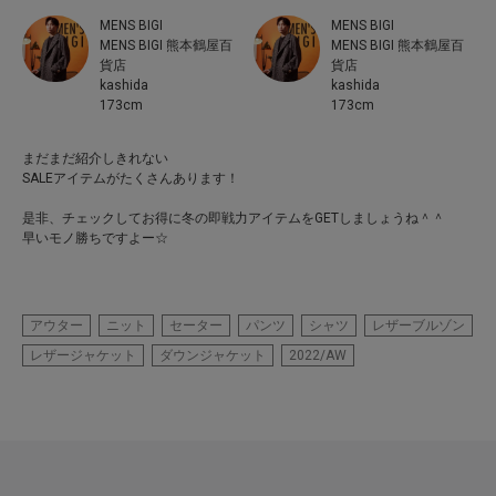
MENS BIGI
MENS BIGI
MENS BIGI 熊本鶴屋百
MENS BIGI 熊本鶴屋百
貨店
貨店
kashida
kashida
173cm
173cm
まだまだ紹介しきれない
SALEアイテムがたくさんあります！
是非、チェックしてお得に冬の即戦力アイテムをGETしましょうね＾＾
早いモノ勝ちですよー☆
アウター
ニット
セーター
パンツ
シャツ
レザーブルゾン
レザージャケット
ダウンジャケット
2022/AW