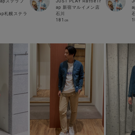
JUST PLAY RattleTr
J
 Trapステラプ
ap 新宿マルイメン店
石川
Trap札幌ステラ
181㎝
1