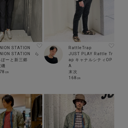
NION STATION
RattleTrap
NION STATION ら
JUST PLAY Rattle Tr
らぽーと新三郷
ap キャナルシティOP
荒磯
A
78㎝
末次
168㎝