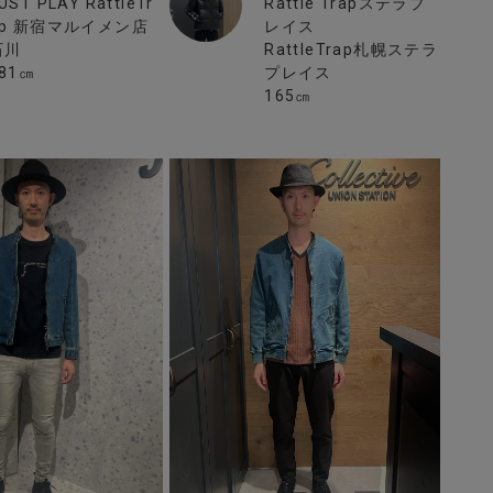
UST PLAY RattleTr
Rattle Trapステラプ
ap 新宿マルイメン店
レイス
石川
RattleTrap札幌ステラ
81㎝
プレイス
165㎝