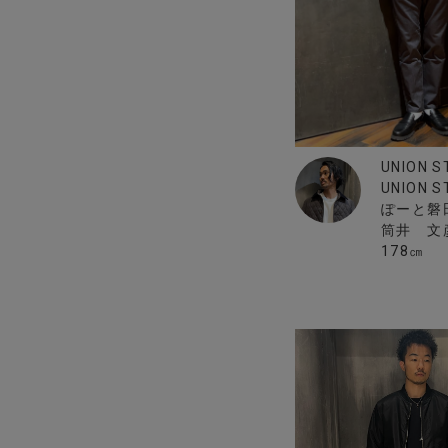
UNION S
UNION 
ぽーと磐
筒井 文
178㎝