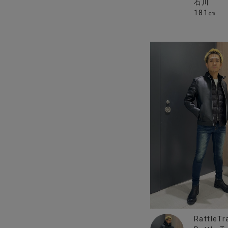
石川
181㎝
RattleTr