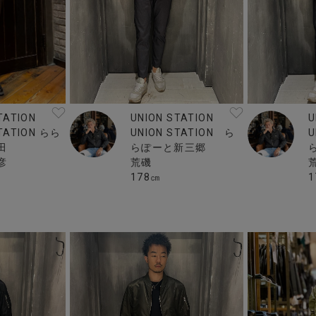
UNION STATION
U
TATION
UNION STATION ら
U
STATION らら
らぽーと新三郷
田
荒磯
彦
178㎝
1