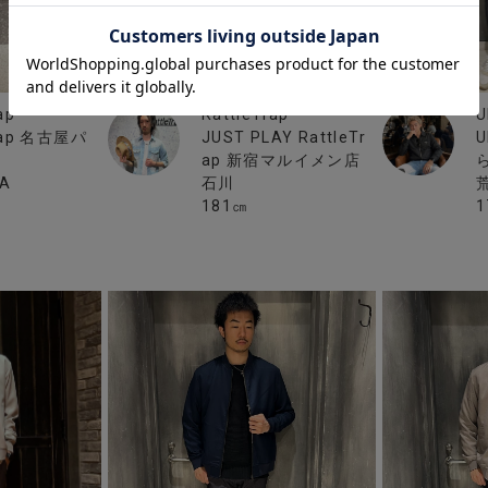
RattleTrap
ap
U
JUST PLAY RattleTr
Trap 名古屋パ
U
ap 新宿マルイメン店
石川
RA
181㎝
1