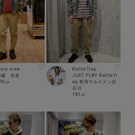
RattleTrap
lory crew
JUST PLAY RattleTr
加藤 良規
ap 新宿マルイメン店
70㎝
石川
181㎝