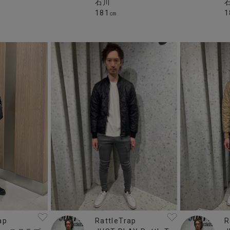
石川
1
181㎝
RattleTrap
R
ap