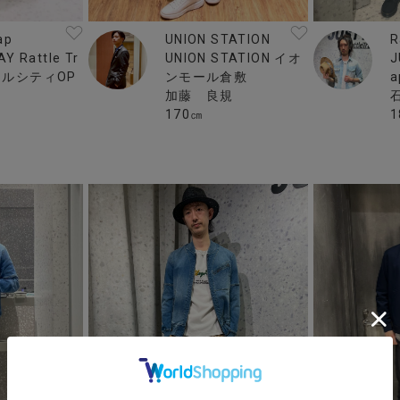
ap
R
UNION STATION
Y Rattle Tr
J
UNION STATION イオ
ナルシティOP
ンモール倉敷
加藤 良規
1
170㎝