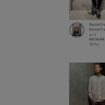
RattleTr
Rattle
ルコ
KATAHI
167㎝