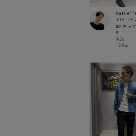
RattleTr
JUST PLA
ap キャ
A
末次
168㎝