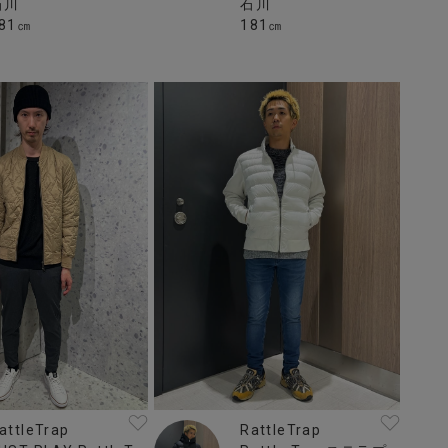
石川
石川
81㎝
181㎝
attleTrap
RattleTrap