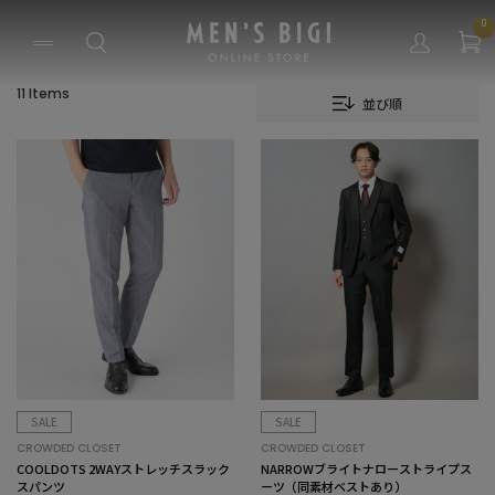
0
11 Items
並び順
SALE
SALE
CROWDED CLOSET
CROWDED CLOSET
COOLDOTS 2WAYストレッチスラック
NARROWブライトナローストライプス
スパンツ
ーツ（同素材ベストあり）