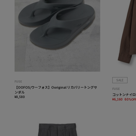
SALE
FUSE
【OOFOS/ウーフォス】Ooriginal リカバリートングサ
FUSE
ンダル
コットンナイロ
¥8,580
¥6,160
60%OF