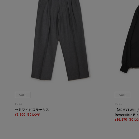
SALE
SALE
FUSE
FUSE
セミワイドスラックス
【ARMYTWILL
¥9,900
Reversible Bl
50%OFF
¥16,170
30%O