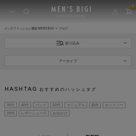
0
メンズファッション通販 MEN'S BIGI
ブログ
絞り込み
アーカイブ
HASHTAG
おすすめのハッシュタグ
30代
40代
パンツ
50代
カジュアル
新作
カットソー
20代
レザーシューズ
お出かけ