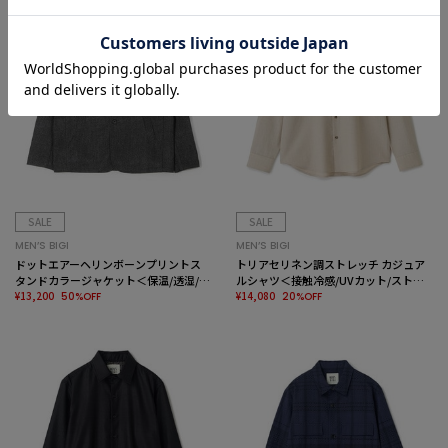
SALE
SALE
MEN’S BIGI
MEN’S BIGI
ドットエアーヘリンボーンプリントス
トリアセリネン調ストレッチ カジュア
タンドカラージャケット＜保温/透湿/撥
ルシャツ＜接触冷感/UVカット/ストレ
水/防シワ/ストレッチ＞
¥13,200
ッチ/防シワ/EASY CARE＞
¥14,080
50%OFF
20%OFF