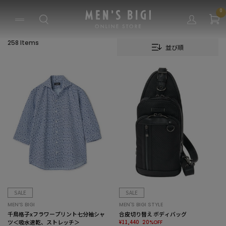
0
258 Items
並び順
SALE
SALE
MEN’S BIGI
MEN'S BIGI STYLE
千鳥格子xフラワープリント七分袖シャ
合皮切り替え ボディバッグ
ツ＜吸水速乾、ストレッチ＞
¥11,440
20%OFF