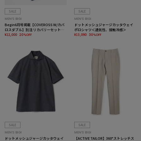
SALE
SALE
MEN’S BIGI
MEN’S BIGI
Begin6月号掲載【COVEROSS W/カバ
ドットメッシュジャージカッタウェイ
ロスダブル】別注 リカバリーセットア
ポロシャツ＜通気性、接触冷感＞
ップパンツ＜リラックス効果/ストレッ
¥22,000
¥13,090
20%OFF
30%OFF
チ/セラメア＞
SALE
SALE
MEN’S BIGI
MEN’S BIGI
ドットメッシュジャージカッタウェイ
【ACTIVE TAILOR】360°ストレッチス