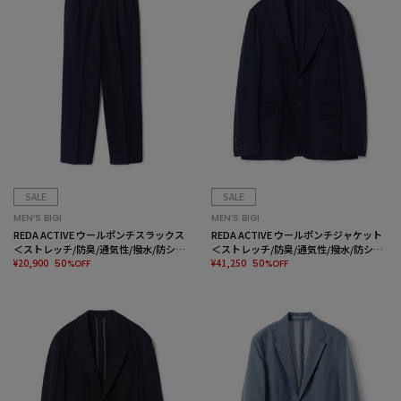
SALE
SALE
MEN’S BIGI
MEN’S BIGI
REDA ACTIVE ウールポンチスラックス
REDA ACTIVE ウールポンチジャケット
＜ストレッチ/防臭/通気性/撥水/防シワ
＜ストレッチ/防臭/通気性/撥水/防シワ
＞
¥20,900
＞
¥41,250
50%OFF
50%OFF