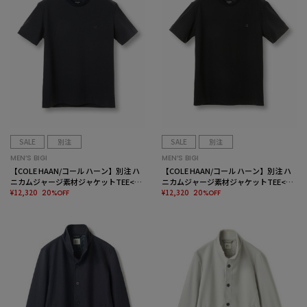
SALE
別注
SALE
別注
MEN’S BIGI
MEN’S BIGI
【COLE HAAN/コール ハーン】別注 ハ
【COLE HAAN/コール ハーン】別注 ハ
ニカムジャージ素材ジャケットTEE<抗
ニカムジャージ素材ジャケットTEE<抗
菌/UVカット/4WAYストレッチ>
¥12,320
菌/UVカット/4WAYストレッチ>
¥12,320
20%OFF
20%OFF