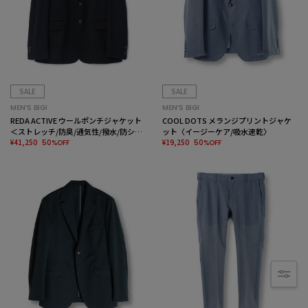
SALE
SALE
MEN’S BIGI
MEN’S BIGI
REDA ACTIVE ウールポンチジャケット
COOL DOTS メランジプリントジャケ
＜ストレッチ/防臭/通気性/撥水/防シワ
ット〈イージーケア/吸水速乾〉
＞
¥41,250
¥19,250
50%OFF
50%OFF