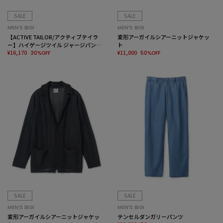
SALE
SALE
MEN’S BIGI
MEN’S BIGI
【ACTIVE TAILOR/アクティブテイラ
変形アーガイルシアーニットジャケッ
ー】ハイゲージツイル ジャージパンツ
ト
＜防シワ性＞＜ストレッチ＞
¥16,170
¥11,000
30%OFF
50%OFF
SALE
SALE
MEN’S BIGI
MEN’S BIGI
変形アーガイルシアーニットジャケッ
テンセルダンガリーパンツ