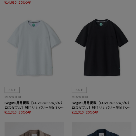
¥14,080
20%OFF
SALE
SALE
MEN’S BIGI
MEN’S BIGI
Begin6月号掲載【COVEROSS W/カバ
Begin6月号掲載【COVEROSS W/カバ
ロスダブル】別注 リカバリー半袖Tシャ
ロスダブル】別注 リカバリー半袖Tシャ
ツ＜接触冷感/UVカット/遮熱/リラック
¥12,320
ツ＜接触冷感/UVカット/遮熱/リラック
¥12,320
20%OFF
20%OFF
ス効果＞
ス効果＞