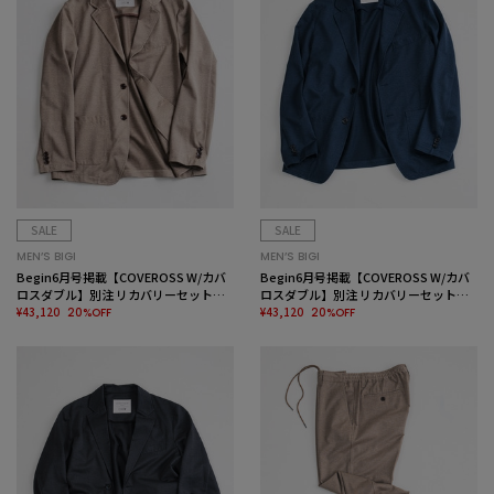
SALE
SALE
MEN’S BIGI
MEN’S BIGI
Begin6月号掲載【COVEROSS W/カバ
Begin6月号掲載【COVEROSS W/カバ
ロスダブル】別注 リカバリーセットア
ロスダブル】別注 リカバリーセットア
ップジャケット＜リラックス効果/スト
¥43,120
ップジャケット＜リラックス効果/スト
¥43,120
20%OFF
20%OFF
レッチ/セラメア＞
レッチ/セラメア＞