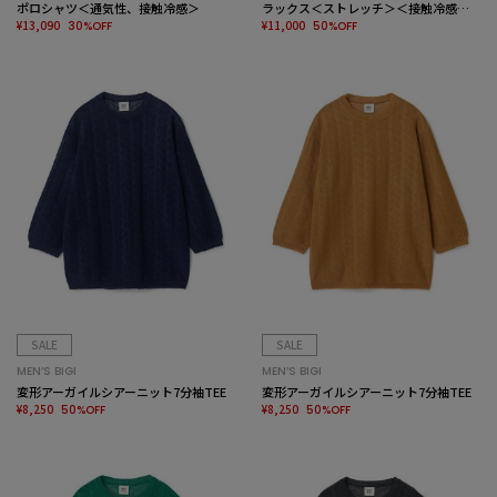
ポロシャツ＜通気性、接触冷感＞
ラックス＜ストレッチ＞＜接触冷感＞
¥13,090
＜速乾＞
¥11,000
30%OFF
50%OFF
SALE
SALE
MEN’S BIGI
MEN’S BIGI
変形アーガイルシアーニット7分袖TEE
変形アーガイルシアーニット7分袖TEE
¥8,250
¥8,250
50%OFF
50%OFF