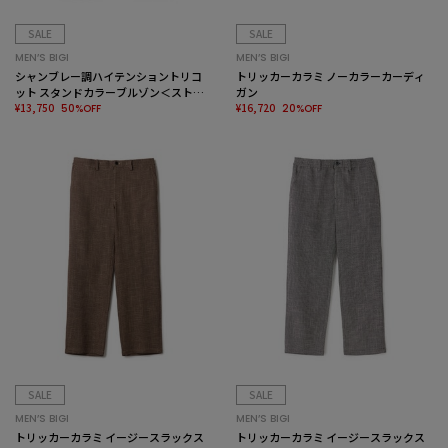
SALE
SALE
MEN’S BIGI
MEN’S BIGI
シャンブレー調ハイテンショントリコ
トリッカーカラミ ノーカラーカーディ
ット スタンドカラーブルゾン＜ストレ
ガン
ッチ＞＜接触冷感/速乾/UVカット＞
¥13,750
¥16,720
50%OFF
20%OFF
SALE
SALE
MEN’S BIGI
MEN’S BIGI
トリッカーカラミ イージースラックス
トリッカーカラミ イージースラックス