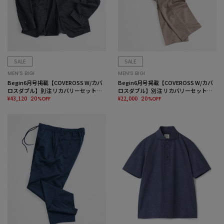
SALE
SALE
MEN’S BIGI
MEN’S BIGI
Begin6月号掲載【COVEROSS W/カバ
Begin6月号掲載【COVEROSS W/カバ
ロスダブル】別注 リカバリーセットア
ロスダブル】別注 リカバリーセットア
ップジャケット＜リラックス効果/スト
¥43,120
ップパンツ＜リラックス効果/ストレッ
¥22,000
20%OFF
20%OFF
レッチ/セラメア＞
チ/セラメア＞