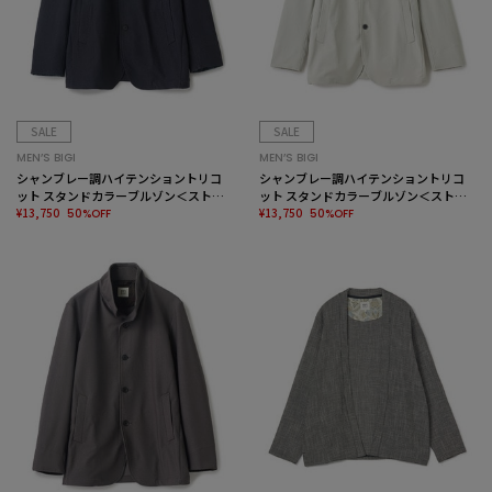
SALE
SALE
MEN’S BIGI
MEN’S BIGI
シャンブレー調ハイテンショントリコ
シャンブレー調ハイテンショントリコ
ット スタンドカラーブルゾン＜ストレ
ット スタンドカラーブルゾン＜ストレ
ッチ＞＜接触冷感/速乾/UVカット＞
¥13,750
ッチ＞＜接触冷感/速乾/UVカット＞
¥13,750
50%OFF
50%OFF