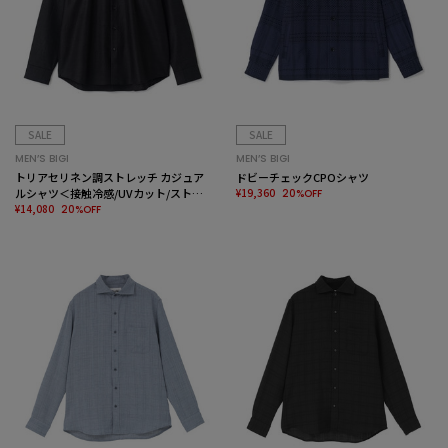
SALE
SALE
MEN’S BIGI
MEN’S BIGI
トリアセリネン調ストレッチ カジュア
ドビーチェックCPOシャツ
ルシャツ＜接触冷感/UVカット/ストレ
¥19,360
20%OFF
ッチ/防シワ/EASY CARE＞
¥14,080
20%OFF