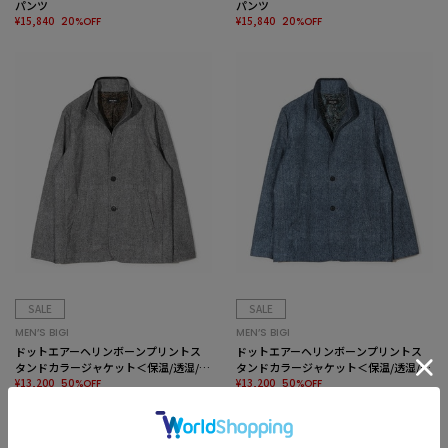
パンツ
パンツ
¥15,840
¥15,840
20%OFF
20%OFF
SALE
SALE
MEN’S BIGI
MEN’S BIGI
ドットエアーヘリンボーンプリントス
ドットエアーヘリンボーンプリントス
タンドカラージャケット＜保温/透湿/撥
タンドカラージャケット＜保温/透湿/撥
水/防シワ/ストレッチ＞
¥13,200
水/防シワ/ストレッチ＞
¥13,200
50%OFF
50%OFF