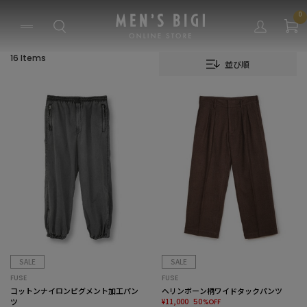
0
16 Items
並び順
SALE
SALE
FUSE
FUSE
コットンナイロンピグメント加工パン
ヘリンボーン柄ワイドタックパンツ
ツ
¥11,000
50%OFF