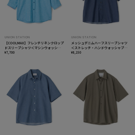
UNION STATION
UNION STATION
【COOLMAX】フレンチリネンクロップ
メッシュデニムハーフスリーブシャツ
ドスリーブシャツ＜マシンウォッシャ
＜ストレッチ・ハンドウォッシャブ
ブル・通気性＞
¥7,700
ル・通気性＞
¥8,250