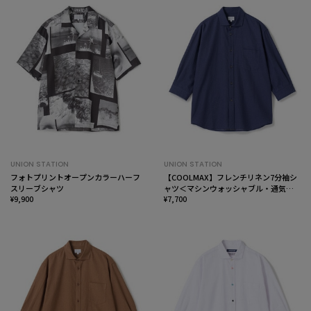
UNION STATION
UNION STATION
フォトプリントオープンカラーハーフ
【COOLMAX】フレンチリネン7分袖シ
スリーブシャツ
ャツ＜マシンウォッシャブル・通気性
¥9,900
＞
¥7,700