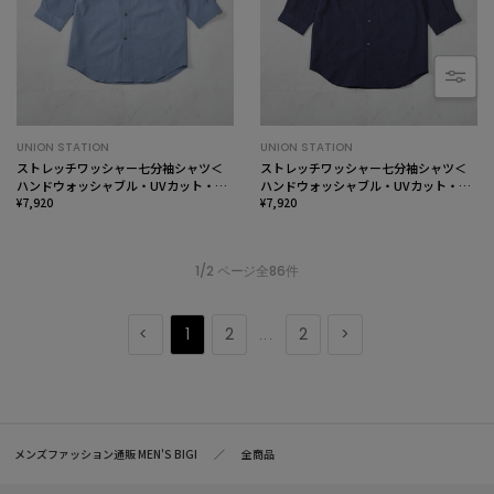
UNION STATION
UNION STATION
ストレッチワッシャー七分袖シャツ＜
ストレッチワッシャー七分袖シャツ＜
ハンドウォッシャブル・UVカット・抗
ハンドウォッシャブル・UVカット・抗
菌＞
¥7,920
菌＞
¥7,920
1/2 ページ全86件
1
2
2
...
メンズファッション通販 MEN'S BIGI
全商品