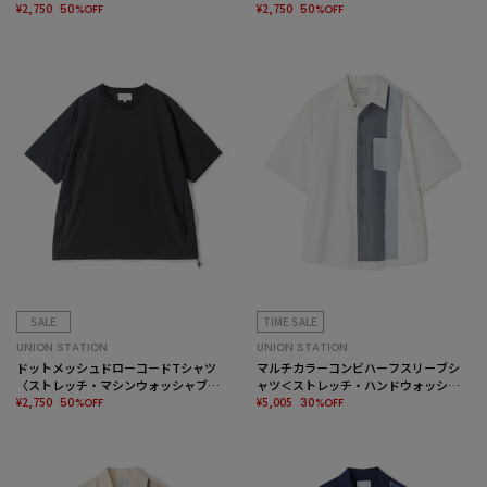
ル・軽量・接触冷感・通気性〉
¥2,750
ル・軽量・接触冷感・通気性〉
¥2,750
50%OFF
50%OFF
SALE
TIME SALE
UNION STATION
UNION STATION
ドットメッシュドローコードTシャツ
マルチカラーコンビハーフスリーブシ
〈ストレッチ・マシンウォッシャブ
ャツ＜ストレッチ・ハンドウォッシャ
ル・軽量・接触冷感・通気性〉
¥2,750
ブル＞
¥5,005
50%OFF
30%OFF