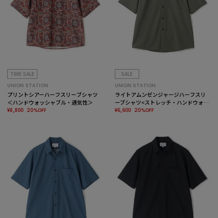
TIME SALE
SALE
UNION STATION
UNION STATION
プリントシアーハーフスリーブシャツ
ライトアムンゼンジャージハーフスリ
＜ハンドウォッシャブル・通気性＞
ーブシャツ<ストレッチ・ハンドウォッ
¥8,800
シャブル>
¥6,600
20%OFF
20%OFF