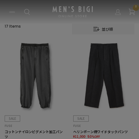
0
17 Items
並び順
SALE
SALE
FUSE
FUSE
コットンナイロンピグメント加工パン
ヘリンボーン柄ワイドタックパンツ
ツ
¥11,000
50%OFF