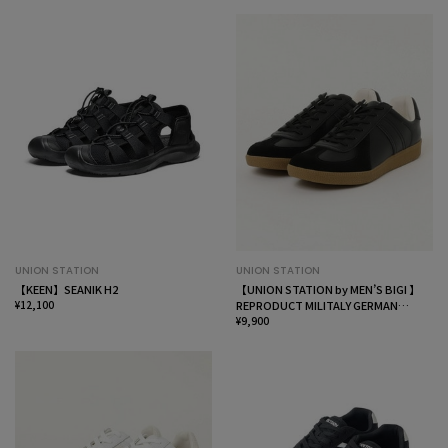
UNION STATION
UNION STATION
【KEEN】SEANIK H2
【UNION STATION by MEN’S BIGI 】
¥12,100
REPRODUCT MILITALY GERMAN
TRAINER ジャーマントレーナー
¥9,900