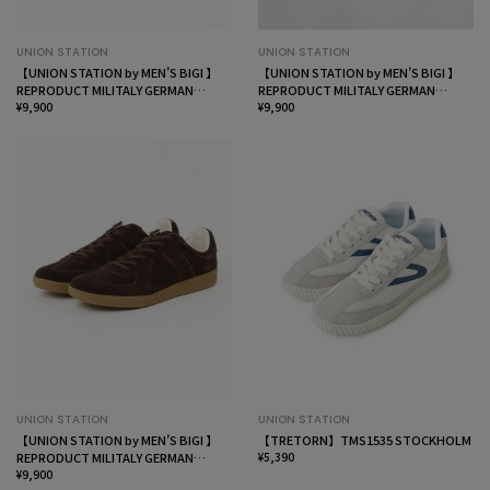
UNION STATION
UNION STATION
【UNION STATION by MEN’S BIGI 】
【UNION STATION by MEN’S BIGI 】
REPRODUCT MILITALY GERMAN
REPRODUCT MILITALY GERMAN
TRAINER ジャーマントレーナー
¥9,900
TRAINER ジャーマントレーナー
¥9,900
UNION STATION
UNION STATION
【UNION STATION by MEN’S BIGI 】
【TRETORN】TMS1535 STOCKHOLM
REPRODUCT MILITALY GERMAN
¥5,390
TRAINER ジャーマントレーナー
¥9,900