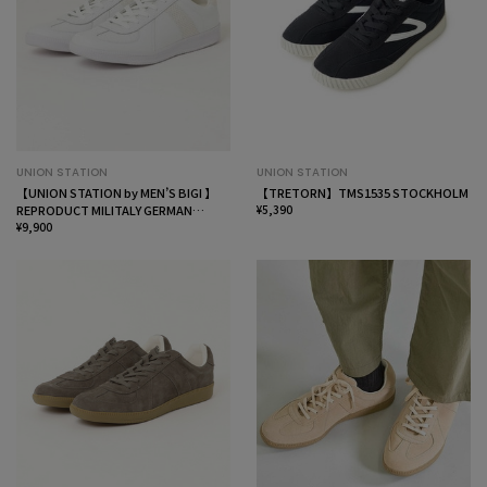
UNION STATION
UNION STATION
【UNION STATION by MEN’S BIGI 】
【TRETORN】TMS1535 STOCKHOLM
REPRODUCT MILITALY GERMAN
¥5,390
TRAINER ジャーマントレーナー
¥9,900