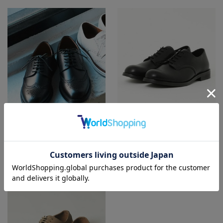
UNION STATION
UNION STATION
フェイクレザーウイングチップスニー
US ARMY OX SHOES / オックスフォー
カー
ドシューズ
¥16,500
¥9,900