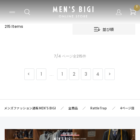
0
215 Items
並び順
7/4 ページ全215件
1
1
2
3
4
...
メンズファッション通販 MEN'S BIGI
全商品
RattleTrap
4ページ目