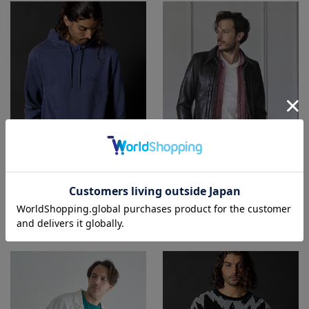
SALE
SALE
RattleTrap
RattleTrap
【セットアップ対応】裏毛プルオーバ
ラムネイキッドレザーワークジャケッ
ーパーカー
ト
¥5,280
¥63,360
60%OFF
20%OFF