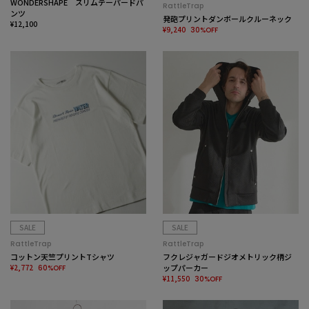
WONDERSHAPE スリムテーパードパ
RattleTrap
ンツ
発砲プリントダンボールクルーネック
¥12,100
¥9,240
30%OFF
SALE
SALE
RattleTrap
RattleTrap
コットン天竺プリントTシャツ
フクレジャガードジオメトリック柄ジ
¥2,772
ップパーカー
60%OFF
¥11,550
30%OFF