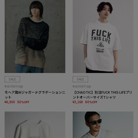
SALE
SALE
RattleTrap
RattleTrap
モヘア風Wジャガードグラデーションニ
【CHAOTIC】別注FUCK THIS LIFEプリ
ット
ントオーバーサイズTシャツ
¥6,930
¥3,168
30%OFF
60%OFF