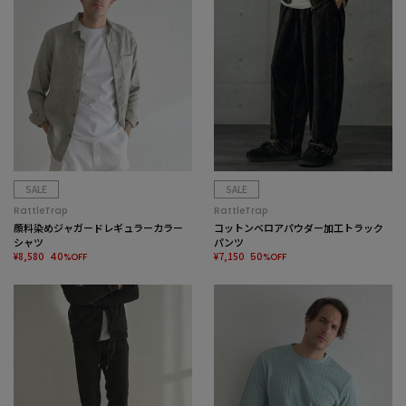
SALE
SALE
RattleTrap
RattleTrap
顔料染めジャガードレギュラーカラー
コットンベロアパウダー加工トラック
シャツ
パンツ
¥8,580
¥7,150
40%OFF
50%OFF