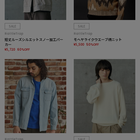
SALE
SALE
RattleTrap
RattleTrap
短丈ルーズシルエットスノー加工パー
モヘヤライクウエーブ柄ニット
カー
¥5,500
50%OFF
¥5,720
60%OFF
RattleTrap
SALE