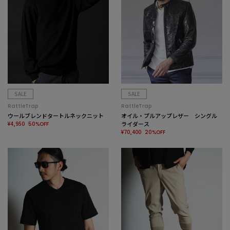
SALE
SALE
RattleTrap
RattleTrap
ウールブレンドタートルネックニット
オイル・プルアップレザー シングル
¥4,950
ライダース
50%OFF
¥70,400
20%OFF