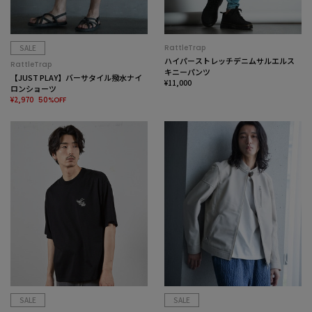
SALE
RattleTrap
ハイパーストレッチデニムサルエルス
RattleTrap
キニーパンツ
【JUST PLAY】バーサタイル撥水ナイ
¥11,000
ロンショーツ
¥2,970
50%OFF
SALE
SALE