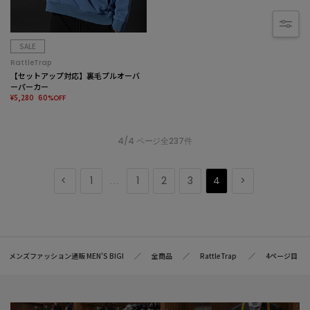
SALE
RattleTrap
【セットアップ対応】裏毛プルオーバ
ーパーカー
¥5,280
60%OFF
4/4 ページ全237件
1
1
2
3
4
...
メンズファッション通販 MEN'S BIGI
全商品
RattleTrap
4ページ目