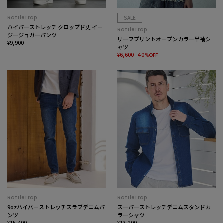
RattleTrap
SALE
ハイパーストレッチ クロップド丈 イー
RattleTrap
ジージョガーパンツ
リーフプリントオープンカラー半袖シ
¥9,900
ャツ
¥6,600
40%OFF
RattleTrap
RattleTrap
9ozハイパーストレッチスラブデニムパ
スーパーストレッチデニムスタンドカ
ンツ
ラーシャツ
¥15,400
¥13,200