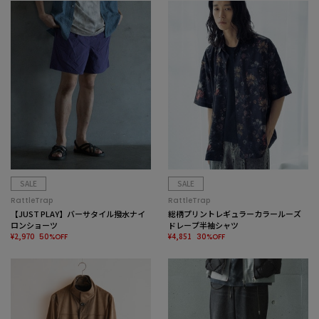
SALE
SALE
RattleTrap
RattleTrap
【JUST PLAY】バーサタイル撥水ナイ
総柄プリントレギュラーカラールーズ
ロンショーツ
ドレープ半袖シャツ
¥2,970
¥4,851
50%OFF
30%OFF