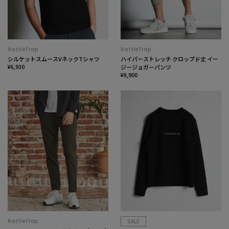
RattleTrap
RattleTrap
シルケットスムースVネックTシャツ
ハイパーストレッチ クロップド丈 イー
¥6,930
ジージョガーパンツ
¥9,900
RattleTrap
SALE