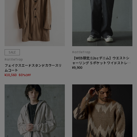
SALE
RattleTrap
【WEB限定/12oz デニム】ウエストシ
RattleTrap
ャーリング ５ポケット ワイドストレー
フェイクスエードスタンドカラースリ
トパンツ
¥9,900
ムコート
¥10,560
60%OFF