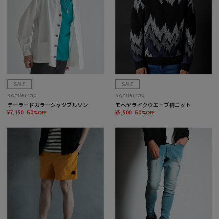
SALE
SALE
RattleTrap
RattleTrap
テーラードカラーシャツブルゾン
モヘヤライクウエーブ柄ニット
¥7,150
¥5,500
50%OFF
50%OFF