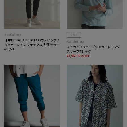
RattleTrap
SALE
【1PIU1UGUALE3 RELAX/ウノピゥウノ
RattleTrap
ウグァーレトレ リラックス/別注/セット
ストライプウェーブジャガードロング
アップ対応/ストレッチ素材】カモ柄ニ
¥16,500
スリーブTシャツ
ットジャガード スリムイージーパンツ
¥3,960
50%OFF