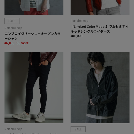
SALE
RattleTrap
【Limited Color Model】ラムセミネイ
RattleTrap
キッドシングルライダース
エンブロイダリーシレーオープンカラ
¥88,000
ーシャツ
¥6,050
50%OFF
RattleTrap
SALE