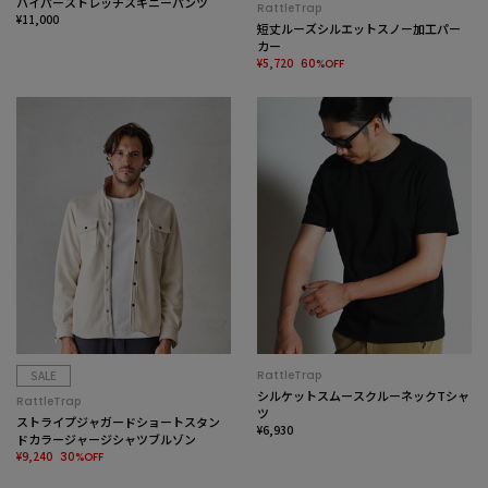
ハイパーストレッチスキニーパンツ
RattleTrap
¥11,000
短丈ルーズシルエットスノー加工パー
カー
¥5,720
60%OFF
SALE
RattleTrap
シルケットスムースクルーネックTシャ
RattleTrap
ツ
ストライプジャガードショートスタン
¥6,930
ドカラージャージシャツブルゾン
¥9,240
30%OFF