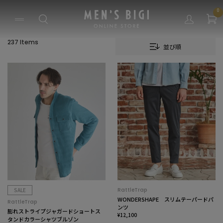
0
237 Items
並び順
SALE
RattleTrap
WONDERSHAPE スリムテーパードパ
RattleTrap
ンツ
膨れストライプジャガードショートス
¥12,100
タンドカラーシャツブルゾン