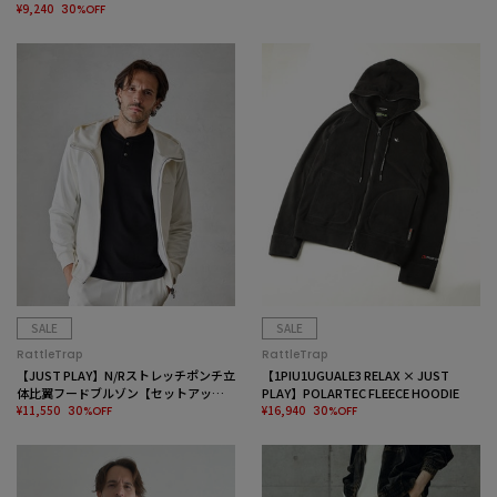
¥9,240
30%OFF
SALE
SALE
RattleTrap
RattleTrap
【JUST PLAY】N/Rストレッチポンチ立
【1PIU1UGUALE3 RELAX × JUST
体比翼フードブルゾン【セットアップ
PLAY】POLARTEC FLEECE HOODIE
着用可】
¥11,550
¥16,940
30%OFF
30%OFF