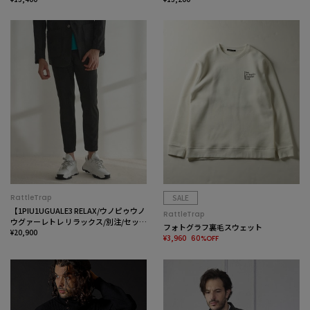
RattleTrap
SALE
【1PIU1UGUALE3 RELAX/ウノピゥウノ
RattleTrap
ウグァーレトレ リラックス/別注/セット
フォトグラフ裏毛スウェット
アップ対応/ストレッチ素材】カモ柄ニ
¥20,900
¥3,960
60%OFF
ットジャガード イージースラックス