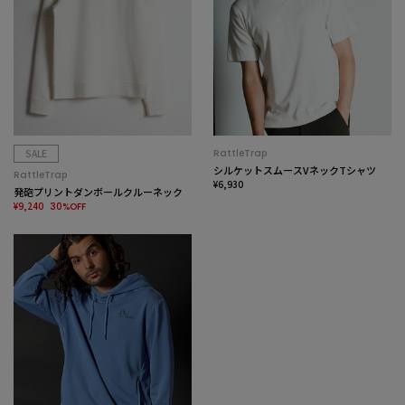
SALE
RattleTrap
シルケットスムースVネックTシャツ
RattleTrap
¥6,930
発砲プリントダンボールクルーネック
¥9,240
30%OFF