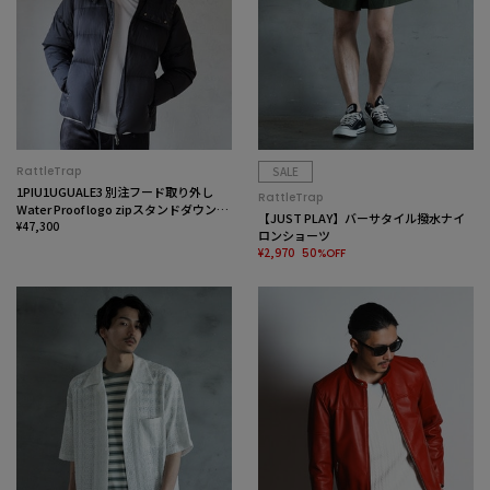
RattleTrap
SALE
1PIU1UGUALE3 別注フード取り外し
RattleTrap
Water Proof logo zipスタンドダウンブ
【JUST PLAY】バーサタイル撥水ナイ
ルゾン
¥47,300
ロンショーツ
¥2,970
50%OFF