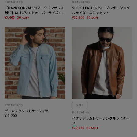
RattleTrap
RattleTrap
【MARK GONZALES/マークゴンザレス
SHEEP LEATHER/シープレザー シング
別注】ロゴプリントオーバーサイズTシ
ルライダースジャケット
ャツ
¥3,465
¥30,800
30%OFF
30%OFF
RattleTrap
SALE
デニムスタンドカラーシャツ
RattleTrap
¥13,200
イタリアラムレザーシングルライダー
ス
¥59,840
20%OFF