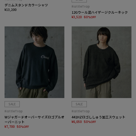
デニムスタンドカラーシャツ
RattleTrap
¥13,200
12Gウール混ハイゲージクルーネック
¥3,520
60%OFF
SALE
SALE
RattleTrap
RattleTrap
Wジャガードオーバーサイズロゴプルオ
441HZロゴししゅう加工スウェット
ーバーニット
¥6,050
50%OFF
¥7,700
50%OFF