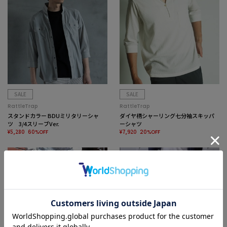
SALE
SALE
RattleTrap
RattleTrap
スタンドカラー BDUミリタリーシャ
ダイヤ柄シャーリング七分袖スキッパ
ツ 3/4スリーブVer.
ーシャツ
¥5,280
¥7,920
60%OFF
20%OFF