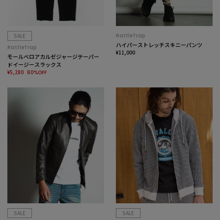
SALE
RattleTrap
ハイパーストレッチスキニーパンツ
RattleTrap
¥11,000
モールベロアカルゼジャージテーパー
ドイージースラックス
¥5,280
60%OFF
SALE
SALE