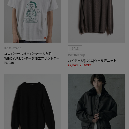
RattleTrap
SALE
ユニバーサルオーバーオール別注
RattleTrap
WINDY JRビンテージ加工プリントTシ
ハイゲージ(12GG)ウール混ニット
ャツ
¥6,930
¥7,040
20%OFF