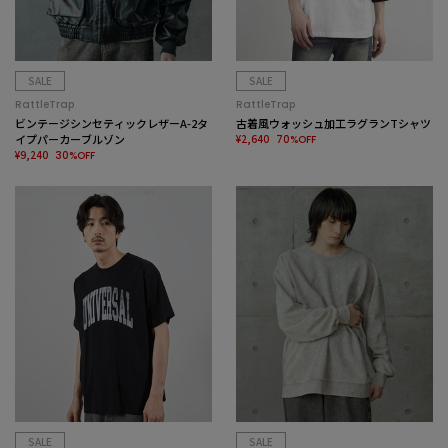
SALE
SALE
RattleTrap
RattleTrap
ビンテージシンセティックレザーA-2タ
古着風ウォッシュ加工ラグランTシャツ
イプパーカーブルゾン
¥2,640
70%OFF
¥9,240
30%OFF
SALE
SALE