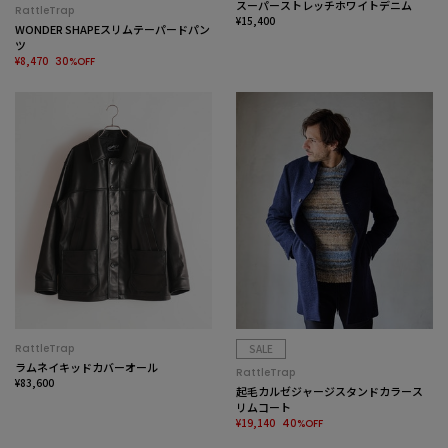
スーパーストレッチホワイトデニム
RattleTrap
¥15,400
WONDER SHAPEスリムテーパードパン
ツ
¥8,470
30%OFF
RattleTrap
SALE
ラムネイキッドカバーオール
RattleTrap
¥83,600
起毛カルゼジャージスタンドカラース
リムコート
¥19,140
40%OFF