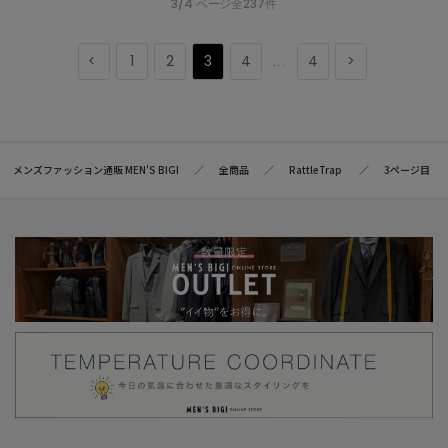
3/4 ページ全237件
1
2
3
4
4
...
メンズファッション通販 MEN'S BIGI
全商品
RattleTrap
3ページ目