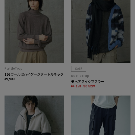
RattleTrap
SALE
12Gウール混ハイゲージタートルネック
RattleTrap
¥9,900
モヘアライクマフラー
¥4,158
30%OFF