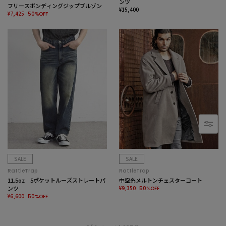
ンツ
フリースボンディングジップブルゾン
¥15,400
¥7,425
50%OFF
SALE
SALE
RattleTrap
RattleTrap
11.5oz 5ポケットルーズストレートパ
中空糸メルトンチェスターコート
ンツ
¥9,350
50%OFF
¥6,600
50%OFF