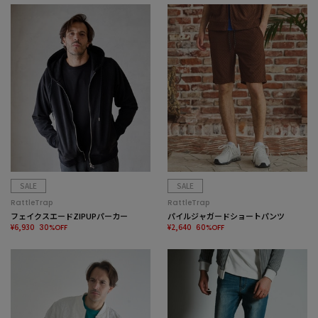
SALE
SALE
RattleTrap
RattleTrap
フェイクスエードZIPUPパーカー
パイルジャガードショートパンツ
¥6,930
¥2,640
30%OFF
60%OFF