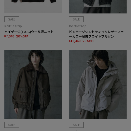
SALE
SALE
RattleTrap
RattleTrap
ハイゲージ(12GG)ウール混ニット
ビンテージシンセティックレザーファ
¥7,040
ーカラー脱着フライトブルゾン
20%OFF
¥11,440
20%OFF
SALE
SALE