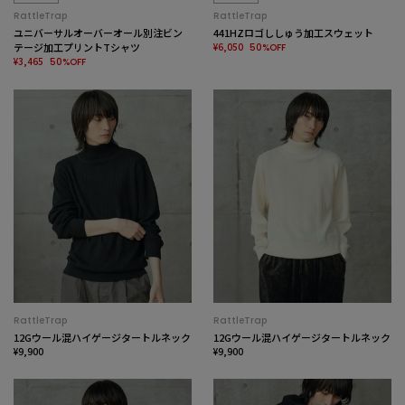
RattleTrap
RattleTrap
ユニバーサルオーバーオール別注ビン
441HZロゴししゅう加工スウェット
テージ加工プリントTシャツ
¥6,050
50%OFF
¥3,465
50%OFF
RattleTrap
RattleTrap
12Gウール混ハイゲージタートルネック
12Gウール混ハイゲージタートルネック
¥9,900
¥9,900