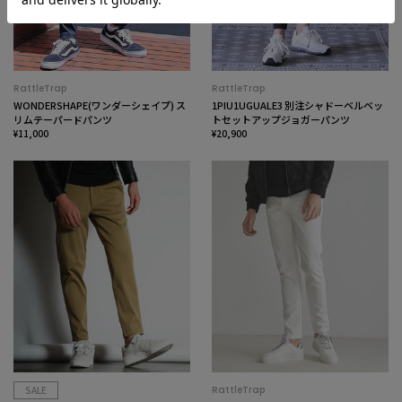
RattleTrap
RattleTrap
WONDERSHAPE(ワンダーシェイプ) ス
1PIU1UGUALE3 別注シャドーベルベッ
リムテーパードパンツ
トセットアップジョガーパンツ
¥11,000
¥20,900
SALE
RattleTrap