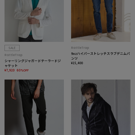
SALE
RattleTrap
9ozハイパーストレッチスラブデニムパ
RattleTrap
ンツ
シャーリングジャガードテーラードジ
¥15,400
ャケット
¥7,920
60%OFF