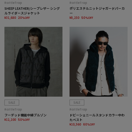
RattleTrap
RattleTrap
SHEEP LEATHER/シープレザー シング
ポリエステルニットジャガードパーカ
ルライダースジャケット
ー
¥31,680
¥8,250
20%OFF
50%OFF
SALE
SALE
RattleTrap
RattleTrap
フーデッド機能中綿ブルゾン
ドビーシェニールスタンドカラー中わ
¥12,100
たベスト
50%OFF
¥10,560
60%OFF