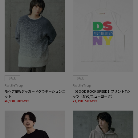
SALE
SALE
RattleTrap
RattleTrap
モヘア風Wジャガードグラデーションニ
【GOOD ROCK SPEED】プリントTシ
ット
ャツ（NYC/ニューヨーク）
¥6,930
¥3,190
30%OFF
50%OFF