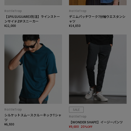
RattleTrap
RattleTrap
【1PIU1UGUARE3別注】ラインストー
デニムパッチワーク7分袖ウエスタンシ
ンサイドZIPスニーカー
ャツ
¥22,000
¥14,850
RattleTrap
SALE
シルケットスムースクルーネックTシャ
RattleTrap
ツ
【WONDER SHAPE】イージーパンツ
¥6,930
¥9,680
20%OFF