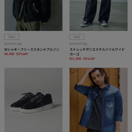
SALE
SALE
RattleTrap
RattleTrap
Wシャギーフリーススタンドブルゾン
ストレッチポリエステルツイルワイド
¥4,400
カーゴ
50%OFF
¥11,440
20%OFF