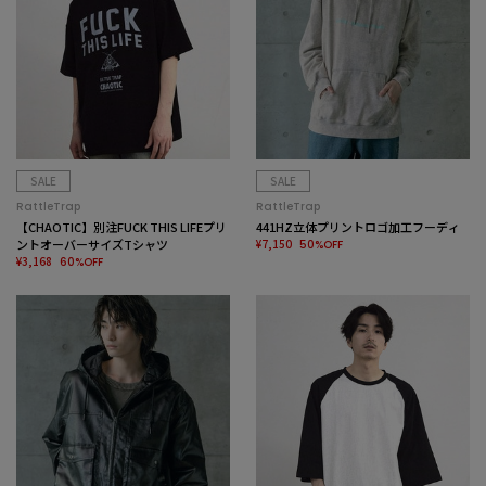
SALE
SALE
RattleTrap
RattleTrap
【CHAOTIC】別注FUCK THIS LIFEプリ
441HZ立体プリントロゴ加工フーディ
ントオーバーサイズTシャツ
¥7,150
50%OFF
¥3,168
60%OFF