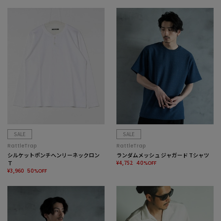
SALE
SALE
RattleTrap
RattleTrap
シルケットポンチヘンリーネックロン
ランダムメッシュ ジャガード Tシャツ
Ｔ
¥4,752
40%OFF
¥3,960
50%OFF