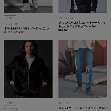
SALE
RattleTrap
1PIU1UGUALE3 別注シャドーベルベッ
RattleTrap
トセットアップジップパーカー
【WONDER SHAPE】イージーパンツ
¥26,400
¥9,680
20%OFF
SALE
RattleTrap
9ozハイパーストレッチスラブデニムパ
RattleTrap