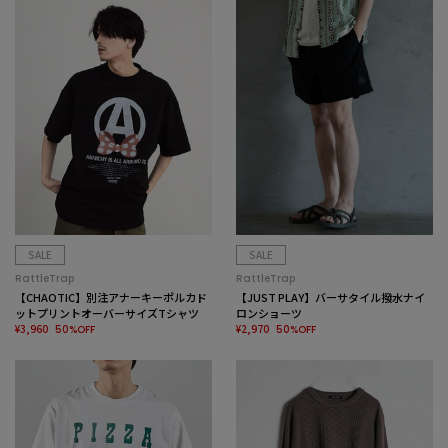
SALE
SALE
RattleTrap
RattleTrap
【CHAOTIC】別注アナーキーポルカド
【JUST PLAY】バーサタイル撥水ナイ
ットプリントオーバーサイズTシャツ
ロンショーツ
¥3,960
¥2,970
50%OFF
50%OFF