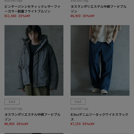
RattleTrap
RattleTrap
ビンテージシンセティックレザーファ
タスランポリエステル中綿フードブル
ーカラー脱着フライトブルゾン
ゾン
¥11,440
¥6,930
20%OFF
30%OFF
SALE
SALE
RattleTrap
RattleTrap
タスランポリエステル中綿フードブル
8.5ozデニムツータックワイドスラック
ゾン
ス
¥6,930
¥7,150
30%OFF
50%OFF