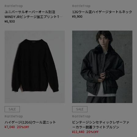
RattleTrap
RattleTrap
ユニバーサルオーバーオール別注
12Gウール混ハイゲージタートルネック
WINDY JRビンテージ加工プリントTシ
¥9,900
ャツ
¥6,930
SALE
SALE
RattleTrap
RattleTrap
ハイゲージ(12GG)ウール混ニット
ビンテージシンセティックレザーファ
¥7,040
ーカラー脱着フライトブルゾン
20%OFF
¥11,440
20%OFF