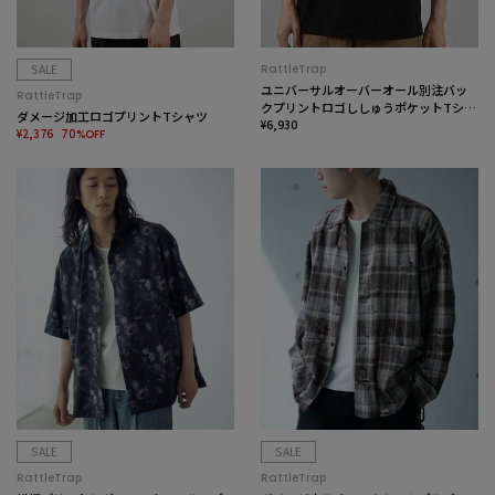
SALE
RattleTrap
ユニバーサルオーバーオール別注バッ
RattleTrap
クプリントロゴししゅうポケットTシャ
ダメージ加工ロゴプリントTシャツ
ツ
¥6,930
¥2,376
70%OFF
SALE
SALE
RattleTrap
RattleTrap