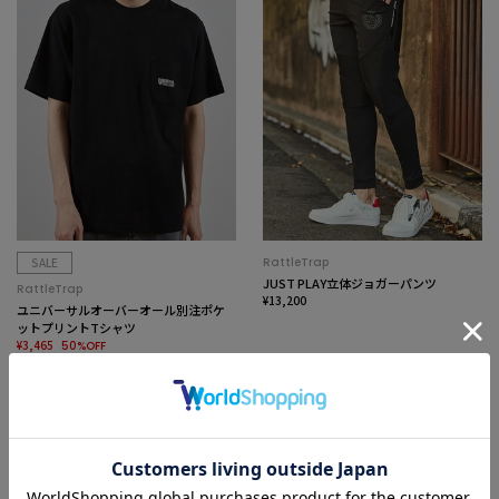
SALE
RattleTrap
JUST PLAY立体ジョガーパンツ
RattleTrap
¥13,200
ユニバーサルオーバーオール別注ポケ
ットプリントTシャツ
¥3,465
50%OFF