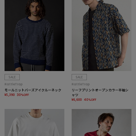
SALE
SALE
RattleTrap
RattleTrap
モールニットバーズアイクルーネック
リーフプリントオープンカラー半袖シ
¥5,390
ャツ
30%OFF
¥6,600
40%OFF