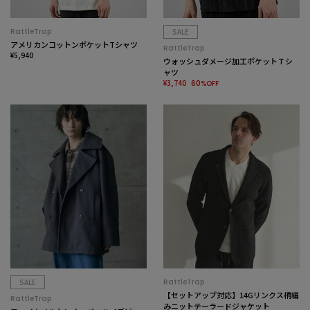
RattleTrap
SALE
アメリカンコットンポケットTシャツ
RattleTrap
¥5,940
ウォッシュダメージ加工ポケットＴシ
ャツ
¥3,740
60%OFF
SALE
RattleTrap
【セットアップ対応】14Gリンクス柄編
RattleTrap
みニットテーラードジャケット