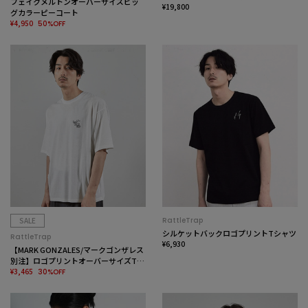
フェイクメルトンオーバーサイズビッ
¥19,800
グカラーピーコート
¥4,950
50%OFF
SALE
RattleTrap
シルケットバックロゴプリントTシャツ
RattleTrap
¥6,930
【MARK GONZALES/マークゴンザレス
別注】ロゴプリントオーバーサイズTシ
ャツ
¥3,465
30%OFF