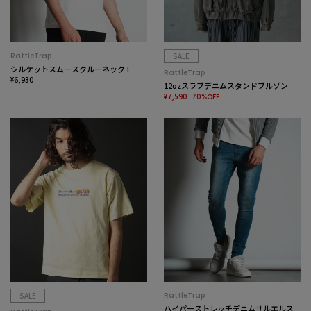
RattleTrap
SALE
シルケットスムースクルーネックT
RattleTrap
¥6,930
12ozスラブデニムスタンドブルゾン
¥7,590
70%OFF
SALE
RattleTrap
ハイパーストレッチデニムサルエルス