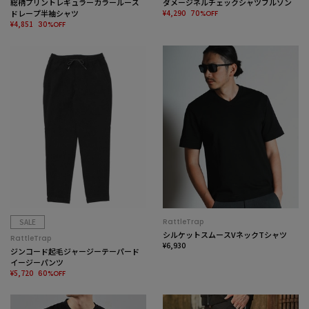
総柄プリントレギュラーカラールーズ
ダメージネルチェックシャツブルゾン
ドレープ半袖シャツ
¥4,290
70%OFF
¥4,851
30%OFF
SALE
RattleTrap
シルケットスムースVネックTシャツ
RattleTrap
¥6,930
ジンコード起毛ジャージーテーパード
イージーパンツ
¥5,720
60%OFF