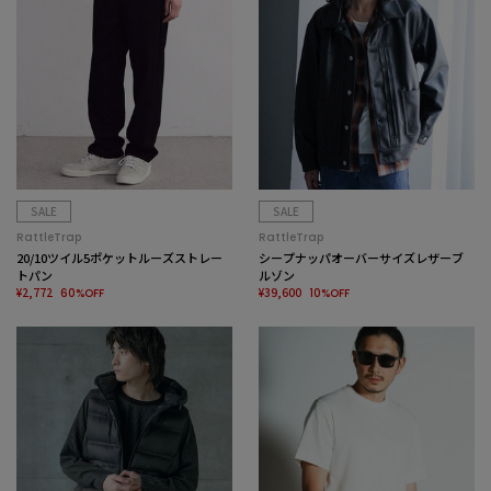
SALE
SALE
RattleTrap
RattleTrap
20/10ツイル5ポケットルーズストレー
シープナッパオーバーサイズレザーブ
トパン
ルゾン
¥2,772
¥39,600
60%OFF
10%OFF