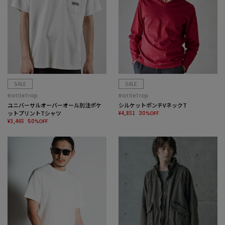
SALE
SALE
RattleTrap
RattleTrap
ユニバーサルオーバーオール別注ポケ
シルケットポンチVネックT
ットプリントTシャツ
¥4,851
30%OFF
¥3,465
50%OFF