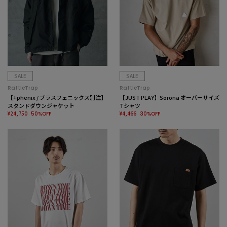
SALE
SALE
RattleTrap
RattleTrap
【+phenix / プラスフェニックス別注】
【JUST PLAY】Sorona オーバーサイズ
スタンドダウンジャケット
Tシャツ
¥24,750
¥4,466
50%OFF
30%OFF