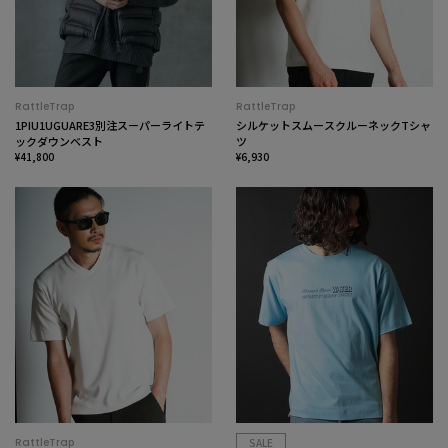
RattleTrap
RattleTrap
1PIU1UGUARE3別注スーパーライトテ
シルケットスムースクルーネックTシャ
ックダウンベスト
ツ
¥41,800
¥6,930
RattleTrap
SALE