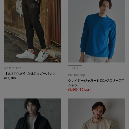
RattleTrap
SALE
【JUST PLAY】立体ジョガーパンツ
RattleTrap
¥13,200
クレイジージャガードロングスリーブT
シャツ
¥3,960
50%OFF