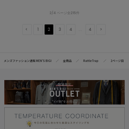
2/4 ページ全215件
1
2
3
4
4
...
メンズファッション通販 MEN'S BIGI
全商品
RattleTrap
2ページ目