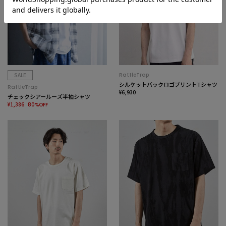
SALE
RattleTrap
シルケットバックロゴプリントTシャツ
RattleTrap
¥6,930
チェックシアールーズ半袖シャツ
¥1,386
80%OFF