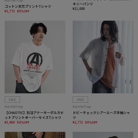
RattleTrap
キニーパンツ
コットン天竺プリントTシャツ
¥11,000
¥2,772
60%OFF
SALE
SALE
RattleTrap
RattleTrap
【CHAOTIC】別注アナーキーポルカド
ドビーチェックシアールーズ半袖シャ
ットプリントオーバーサイズTシャツ
ツ
¥3,960
¥2,772
50%OFF
60%OFF