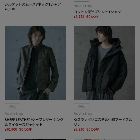
シルケットスムースVネックTシャツ
RattleTrap
¥6,930
コットン天竺プリントTシャツ
¥2,772
60%OFF
SALE
SALE
RattleTrap
RattleTrap
SHEEP LEATHER/シープレザー シング
タスランポリエステル中綿フードブル
ルライダースジャケット
ゾン
¥30,800
¥6,930
30%OFF
30%OFF