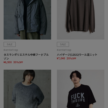
SALE
SALE
RattleTrap
RattleTrap
タスランポリエステル中綿フードブル
ハイゲージ(12GG)ウール混ニット
ゾン
¥7,040
20%OFF
¥6,930
30%OFF