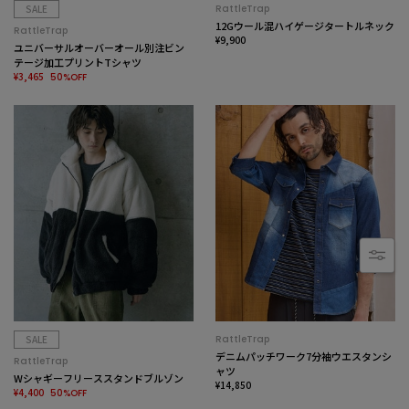
SALE
RattleTrap
12Gウール混ハイゲージタートルネック
RattleTrap
¥9,900
ユニバーサルオーバーオール別注ビン
テージ加工プリントTシャツ
¥3,465
50%OFF
SALE
RattleTrap
デニムパッチワーク7分袖ウエスタンシ
RattleTrap
ャツ
Wシャギーフリーススタンドブルゾン
¥14,850
¥4,400
50%OFF