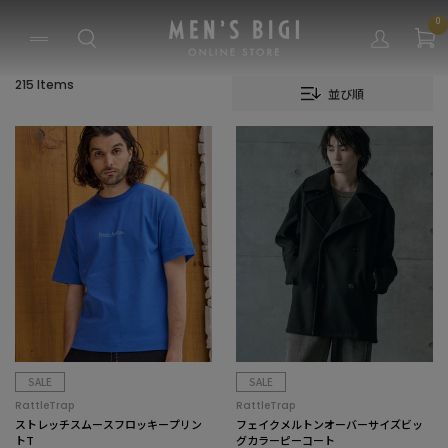
0
215 Items
並び順
SALE
SALE
RattleTrap
RattleTrap
ストレッチスムースフロッキープリン
フェイクメルトンオーバーサイズビッ
トT
グカラーピーコート