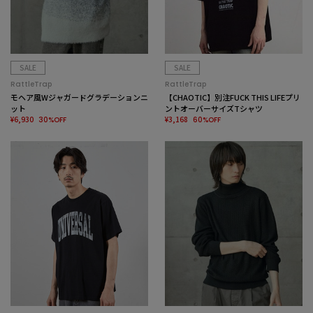
SALE
SALE
RattleTrap
RattleTrap
モヘア風Wジャガードグラデーションニ
【CHAOTIC】別注FUCK THIS LIFEプリ
ット
ントオーバーサイズTシャツ
¥6,930
¥3,168
30%OFF
60%OFF