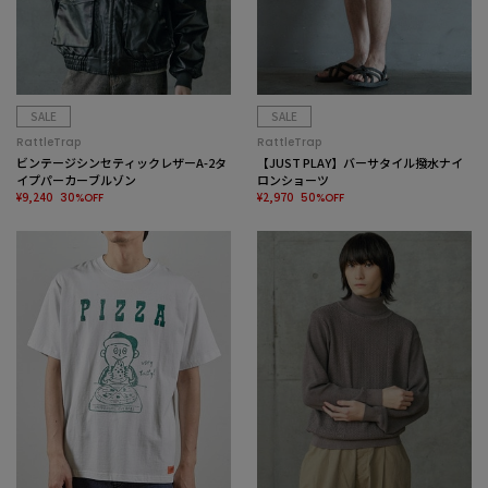
SALE
SALE
RattleTrap
RattleTrap
ビンテージシンセティックレザーA-2タ
【JUST PLAY】バーサタイル撥水ナイ
イプパーカーブルゾン
ロンショーツ
¥9,240
¥2,970
30%OFF
50%OFF