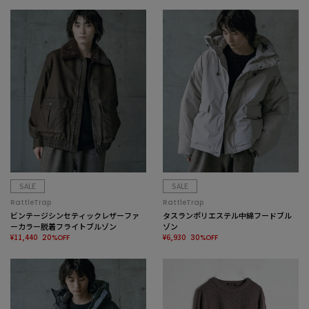
SALE
SALE
RattleTrap
RattleTrap
ビンテージシンセティックレザーファ
タスランポリエステル中綿フードブル
ーカラー脱着フライトブルゾン
ゾン
¥11,440
¥6,930
20%OFF
30%OFF