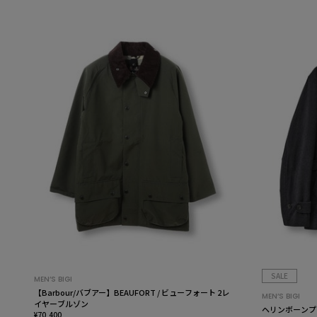
SALE
MEN’S BIGI
【Barbour/バブアー】BEAUFORT / ビューフォート 2レ
MEN’S BIGI
イヤーブルゾン
ヘリンボーンプ
¥70,400