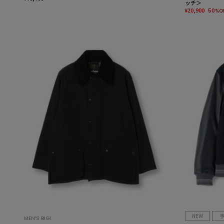
ッチ＞
¥20,900
50%O
NEW
MEN’S BIGI