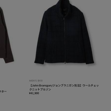
MEN’S BIGI
【John Branigan/ジョンブラニガン別注】ウールチェッ
クニットブルゾン
ウター
¥42,900