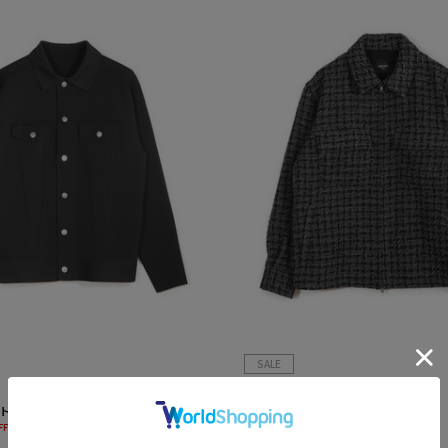
SALE
MEN’S BIGI
ト風ミラノリブニットアウター
モダンCPOシャツジャケット
¥18,480
FF
30%OFF