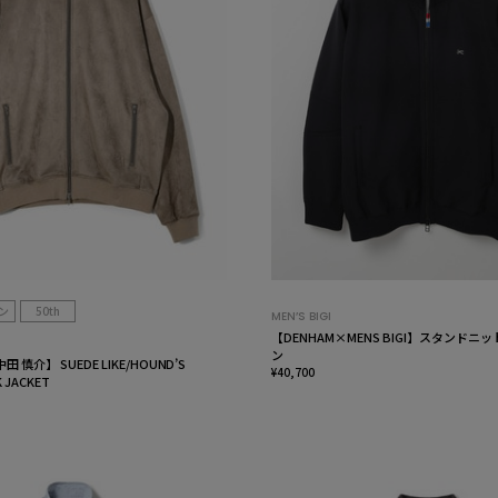
ン
50th
MEN’S BIGI
【DENHAM×MENS BIGI】スタンド
ン
. 中田 慎介】 SUEDE LIKE/HOUND’S
¥40,700
 JACKET