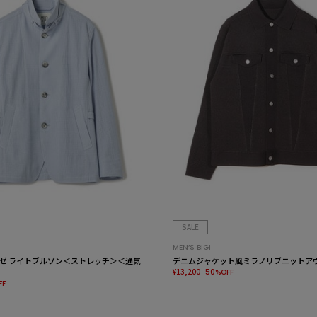
SALE
MEN’S BIGI
ゼ ライトブルゾン＜ストレッチ＞＜通気
デニムジャケット風ミラノリブニットア
¥13,200
50%OFF
FF