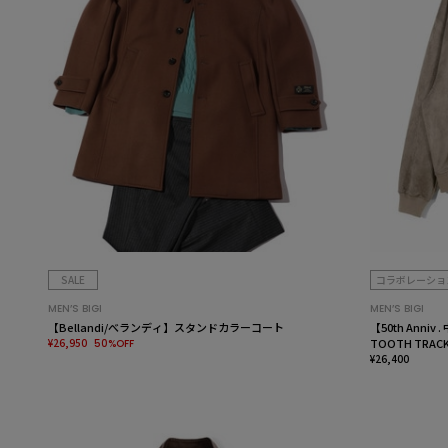
SALE
コラボレーショ
MEN’S BIGI
MEN’S BIGI
【Bellandi/べランディ】スタンドカラーコート
【50th Anniv 
¥26,950
TOOTH TRACK
50%OFF
¥26,400