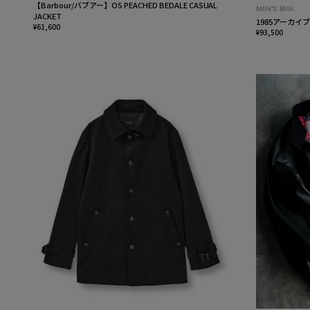
【Barbour/バブアー】OS PEACHED BEDALE CASUAL
MEN’S BIGI
JACKET
1985アーカイ
¥61,600
¥93,500