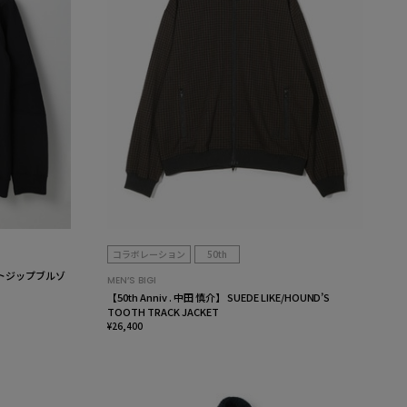
コラボレーション
50th
ニットジップブルゾ
MEN’S BIGI
【50th Anniv . 中田 慎介】 SUEDE LIKE/HOUND’S
TOOTH TRACK JACKET
¥26,400