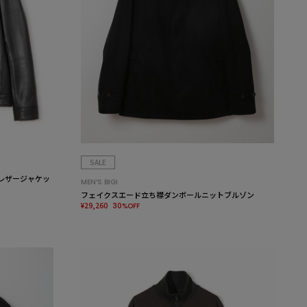
SALE
レザージャケッ
MEN’S BIGI
フェイクスエード立ち襟ダンボールニットブルゾン
¥29,260
30%OFF