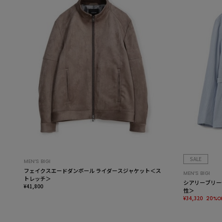
SALE
MEN’S BIGI
フェイクスエードダンボール ライダースジャケット＜ス
MEN’S BIGI
トレッチ＞
シアリーブリー
¥41,800
性＞
¥34,320
20%O