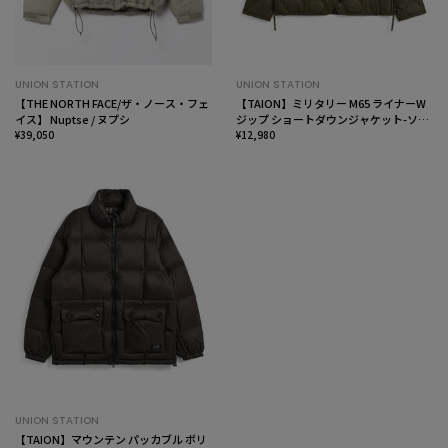
UNION STATION
UNION STATION
【THE NORTH FACE/ザ・ノース・フェ
【TAION】ミリタリー M65 ライナーW
イス】 Nuptse / ヌプシ
ジップ ショートダウンジャケット-ソフ
¥39,050
トシェル
¥12,980
UNION STATION
【TAION】マウンテン パッカブル ボリ