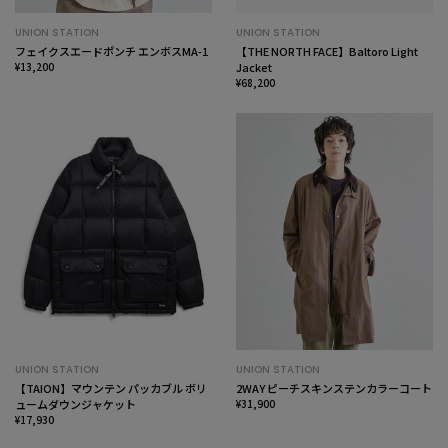
UNION STATION
UNION STATION
フェイクスエードポンチ エンボスMA-1
【THE NORTH FACE】Baltoro Light
¥13,200
Jacket
¥68,200
UNION STATION
UNION STATION
【TAION】マウンテン パッカブル ボリ
2WAY ピーチスキンステンカラーコート
ュームダウンジャケット
¥31,900
¥17,930