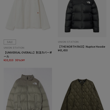
SALE
UNION STATION
【THE NORTH FACE】Nuptse Hoodie
UNION STATION
¥43,450
【UNIVERSAL OVERALL】別注カバーオ
ール
¥10,010
30%OFF