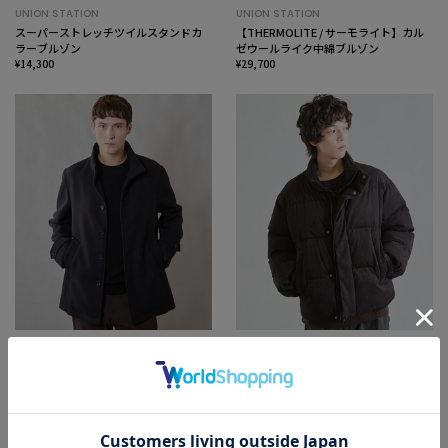
UNION STATION
UNION STATION
スーパーストレッチツイルスタンドカ
【THERMOLITE / サーモライト】カル
ラーブルゾン
ゼウールライク中綿ブルゾン
¥14,300
¥29,700
UNION STATION
SALE
バスケット柄スタンドブルゾン
UNION STATION
¥22,000
ビーガンスウェード中綿ブルゾン
¥19,360
20%OFF