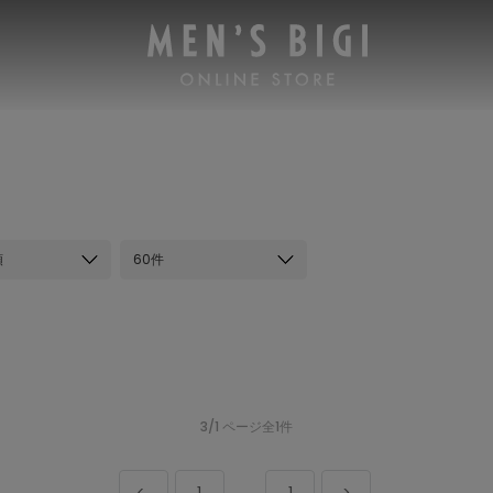
順
60件
3/1 ページ全1件