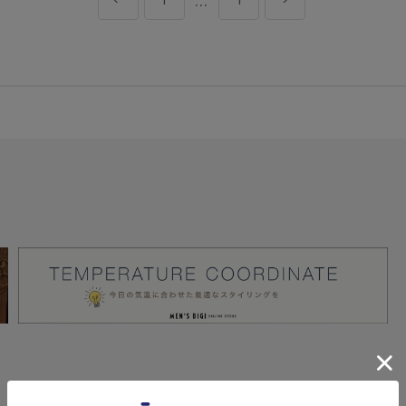
...
1
1