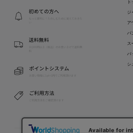
ト
初めての方へ
ジ
もっと便利に！たのしむために覚えておきた
ア
い
パ
送料無料
ス
10,000円以上（税込）のお買い上げで送料無
料
バ
シ
ポイントシステム
お買い物毎に1pt=1円でご利用頂けます
ご利用方法
ご利用方法をご確認頂けます